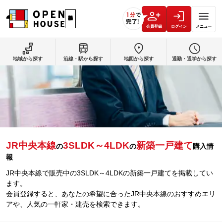
会員登録
ログイン
メニュー
地域から探す
沿線・駅から探す
地図から探す
通勤・通学から探す
JR中央本線
3SLDK～4LDK
新築一戸建て
の
の
購入情
報
JR中央本線で販売中の3SLDK～4LDKの新築一戸建てを掲載してい
ます。
会員登録すると、あなたの希望に合ったJR中央本線のおすすめエリ
アや、人気の一軒家・建売を検索できます。