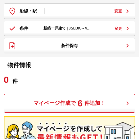
沿線・駅
変更
条件
新築一戸建て | 3SLDK～4…
変更
条件保存
物件情報
0
件
6
マイページ作成で
件追加！