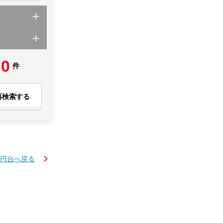
0
件
再検索する
万円台へ戻る