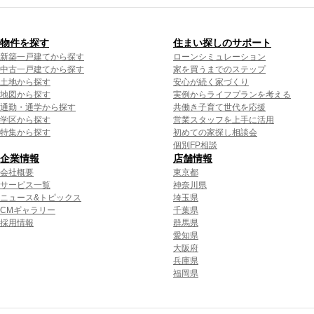
物件を探す
住まい探しのサポート
新築一戸建てから探す
ローンシミュレーション
中古一戸建てから探す
家を買うまでのステップ
土地から探す
安心が続く家づくり
地図から探す
実例からライフプランを考える
通勤・通学から探す
共働き子育て世代を応援
学区から探す
営業スタッフを上手に活用
特集から探す
初めての家探し相談会
個別FP相談
企業情報
店舗情報
会社概要
東京都
サービス一覧
神奈川県
ニュース&トピックス
埼玉県
CMギャラリー
千葉県
採用情報
群馬県
愛知県
大阪府
兵庫県
福岡県