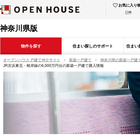
お気に入り
0
件
神奈川県版
物件を探す
住まい探しのサポート
住まい
オープンハウス 戸建て仲介サイト
新築一戸建て
神奈川県の新築一戸建
JR京浜東北・根岸線の6,000万円台の新築一戸建て購入情報