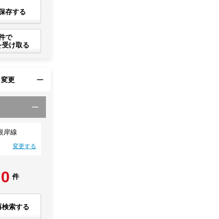
保存する
件で
を受け取る
・変更
根岸線
変更する
0
件
再検索する