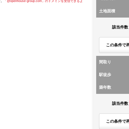
す。
「@openhouse-group.com」のドメインを受信できるよ
土地面積
該当件数
この条件で
間取り
駅徒歩
築年数
該当件数
この条件で