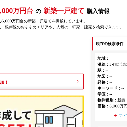
6,000万円台
新築一戸建て
の
購入情報
6,000万円台の新築一戸建てを掲載しています。
北・根岸線のおすすめエリアや、人気の一軒家・建売を検索できます。
現在の検索条件
地域
：
--
沿線
：
JR京浜
駅
：
--
地図
：
--
加！
経路
：
--
キーワード
：
--
学区
：
--
物件種別
：
新築
価格
：
6,000万
すべ