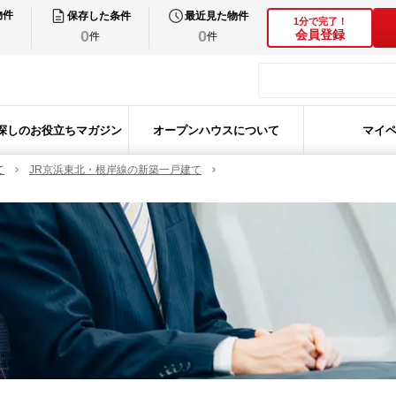
物件
保存した条件
最近見た物件
1分で完了！
0
0
会員登録
件
件
探しのお役立ちマガジン
オープンハウスについて
マイ
て
JR京浜東北・根岸線の新築一戸建て