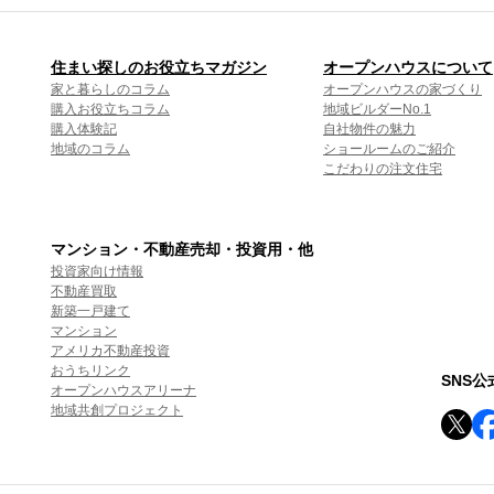
住まい探しのお役立ちマガジン
オープンハウスについて
家と暮らしのコラム
オープンハウスの家づくり
購入お役立ちコラム
地域ビルダーNo.1
購入体験記
自社物件の魅力
地域のコラム
ショールームのご紹介
こだわりの注文住宅
マンション・不動産売却・投資用・他
投資家向け情報
不動産買取
新築一戸建て
マンション
アメリカ不動産投資
おうちリンク
SNS
オープンハウスアリーナ
地域共創プロジェクト