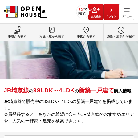
会員登録
ログイン
メニュー
地域から探す
沿線・駅から探す
地図から探す
通勤・通学から探す
JR埼京線
3SLDK～4LDK
新築一戸建て
の
の
購入情報
JR埼京線で販売中の3SLDK～4LDKの新築一戸建てを掲載していま
す。
会員登録すると、あなたの希望に合ったJR埼京線のおすすめエリア
や、人気の一軒家・建売を検索できます。