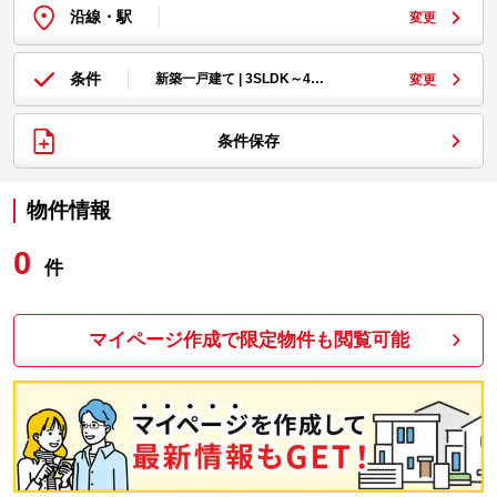
沿線・駅
変更
条件
新築一戸建て | 3SLDK～4…
変更
条件保存
物件情報
0
件
マイページ作成で限定物件も閲覧可能