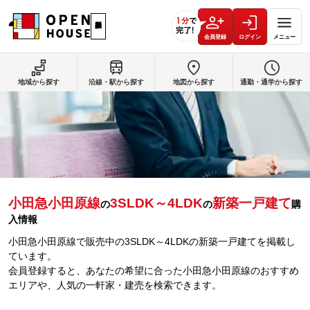
会員登録
ログイン
メニュー
地域から探す
沿線・駅から探す
地図から探す
通勤・通学から探す
小田急小田原線
3SLDK～4LDK
新築一戸建て
の
の
購
入情報
小田急小田原線で販売中の3SLDK～4LDKの新築一戸建てを掲載し
ています。
会員登録すると、あなたの希望に合った小田急小田原線のおすすめ
エリアや、人気の一軒家・建売を検索できます。