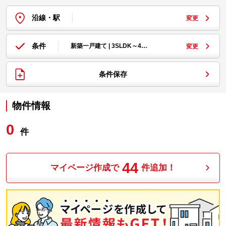
沿線・駅
変更
条件
新築一戸建て | 3SLDK～4…
変更
条件保存
物件情報
0
件
44
マイページ作成で
件追加！