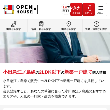
会員登録
ログイン
メニュー
地域から探す
沿線・駅から探す
地図から探す
通勤・通学から探す
小田急江ノ島線
2LDK以下
新築一戸建て
の
の
購入情報
小田急江ノ島線で販売中の2LDK以下の新築一戸建てを掲載してい
ます。
会員登録すると、あなたの希望に合った小田急江ノ島線のおすすめ
エリアや、人気の一軒家・建売を検索できます。