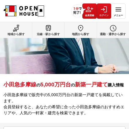
会員登録
ログイン
メニュー
地域から探す
沿線・駅から探す
地図から探す
通勤・通学から探す
小田急多摩線
5,000万円台
新築一戸建て
の
の
購入情報
小田急多摩線で販売中の5,000万円台の新築一戸建てを掲載してい
ます。
会員登録すると、あなたの希望に合った小田急多摩線のおすすめエ
リアや、人気の一軒家・建売を検索できます。