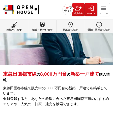
会員登録
ログイン
メニュー
地域から探す
沿線・駅から探す
地図から探す
通勤・通学から探す
東急田園都市線
8,000万円台
新築一戸建て
の
の
購入情
報
東急田園都市線で販売中の8,000万円台の新築一戸建てを掲載して
います。
会員登録すると、あなたの希望に合った東急田園都市線のおすすめ
エリアや、人気の一軒家・建売を検索できます。