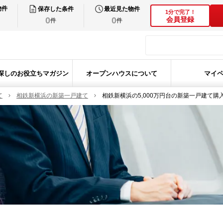
物件
保存した条件
最近見た物件
1分で完了！
0
0
会員登録
件
件
探しのお役立ちマガジン
オープンハウスについて
マイ
て
相鉄新横浜の新築一戸建て
相鉄新横浜の5,000万円台の新築一戸建て購