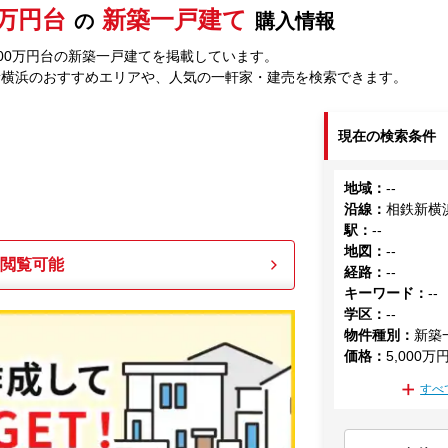
00万円台
新築一戸建て
の
購入情報
000万円台の新築一戸建てを掲載しています。
新横浜のおすすめエリアや、人気の一軒家・建売を検索できます。
現在の検索条件
地域
：
--
沿線
：
相鉄新横
駅
：
--
地図
：
--
も閲覧可能
経路
：
--
キーワード
：
--
学区
：
--
物件種別
：
新築
価格
：
5,000万
すべ