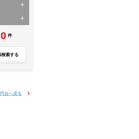
0
件
再検索する
万円台へ戻る