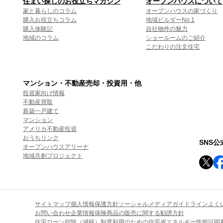
住まい探しのお役立ちマガジン
オープンハウスについて
家と暮らしのコラム
オープンハウスの家づくり
購入お役立ちコラム
地域ビルダーNo.1
購入体験記
自社物件の魅力
地域のコラム
ショールームのご紹介
こだわりの注文住宅
マンション・不動産売却・投資用・他
投資家向け情報
不動産買取
新築一戸建て
マンション
アメリカ不動産投資
おうちリンク
SNS
オープンハウスアリーナ
地域共創プロジェクト
サイトマップ
個人情報保護方針
ソーシャルメディアガイドライン
よく
お問い合わせ
企業情報
保険商品の販売に関する勧誘方針
住宅ローン控除（減税）制度利用のための住宅省エネルギー性能証明