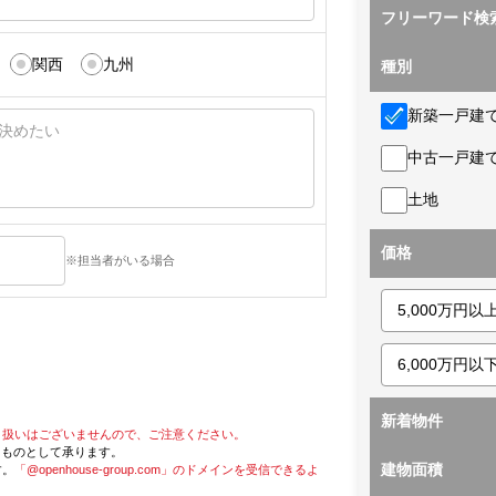
フリーワード検
関西
九州
種別
新築一戸建
中古一戸建
土地
価格
※担当者がいる場合
新着物件
り扱いはございませんので、ご注意ください。
たものとして承ります。
建物面積
す。
「@openhouse-group.com」のドメインを受信できるよ