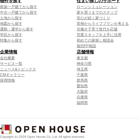
物件を探す
住まい探しのサポート
新築一戸建てから探す
ローンシミュレーション
中古一戸建てから探す
家を買うまでのステップ
土地から探す
安心が続く家づくり
地図から探す
実例からライフプランを考える
通勤・通学から探す
共働き子育て世代を応援
学区から探す
営業スタッフを上手に活用
特集から探す
初めての家探し相談会
個別FP相談
企業情報
店舗情報
会社概要
東京都
サービス一覧
神奈川県
ニュース&トピックス
埼玉県
CMギャラリー
千葉県
採用情報
群馬県
愛知県
大阪府
兵庫県
福岡県
Copyright (c) 2026 Open House Co.,Ltd. All rights reserved.