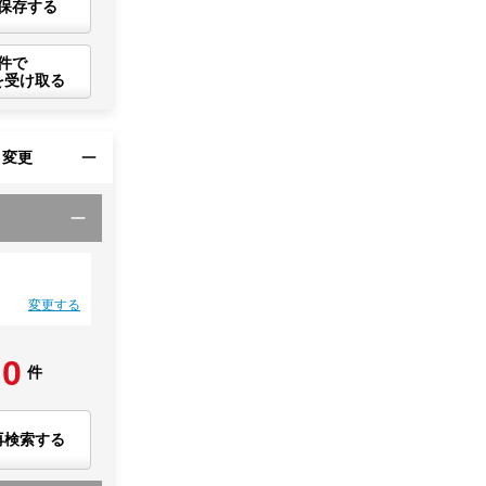
保存する
件で
を受け取る
・変更
変更する
0
件
再検索する