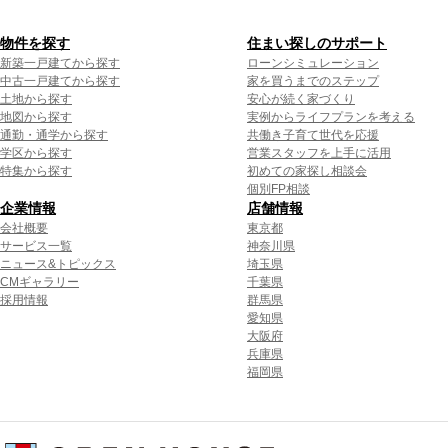
物件を探す
住まい探しのサポート
新築一戸建てから探す
ローンシミュレーション
中古一戸建てから探す
家を買うまでのステップ
土地から探す
安心が続く家づくり
地図から探す
実例からライフプランを考える
通勤・通学から探す
共働き子育て世代を応援
学区から探す
営業スタッフを上手に活用
特集から探す
初めての家探し相談会
個別FP相談
企業情報
店舗情報
会社概要
東京都
サービス一覧
神奈川県
ニュース&トピックス
埼玉県
CMギャラリー
千葉県
採用情報
群馬県
愛知県
大阪府
兵庫県
福岡県