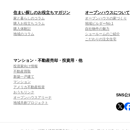
住まい探しのお役立ちマガジン
オープンハウスについて
家と暮らしのコラム
オープンハウスの家づくり
購入お役立ちコラム
地域ビルダーNo.1
購入体験記
自社物件の魅力
地域のコラム
ショールームのご紹介
こだわりの注文住宅
マンション・不動産売却・投資用・他
投資家向け情報
不動産買取
新築一戸建て
マンション
アメリカ不動産投資
おうちリンク
SNS
オープンハウスアリーナ
地域共創プロジェクト