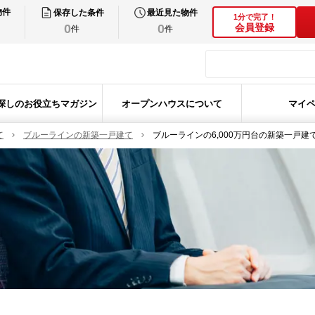
物件
保存した条件
最近見た物件
1分で完了！
0
0
会員登録
件
件
探しのお役立ちマガジン
オープンハウスについて
マイ
て
ブルーラインの新築一戸建て
ブルーラインの6,000万円台の新築一戸建