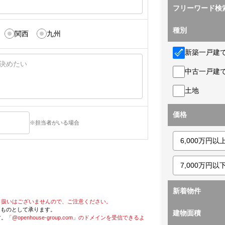
フリーワード検
種別
関西
九州
新築一戸建
中古一戸建
土地
価格
※担当者がいる場合
新着物件
り扱いはございませんので、ご注意ください。
たものとして承ります。
建物面積
す。
「@openhouse-group.com」のドメインを受信できるよ