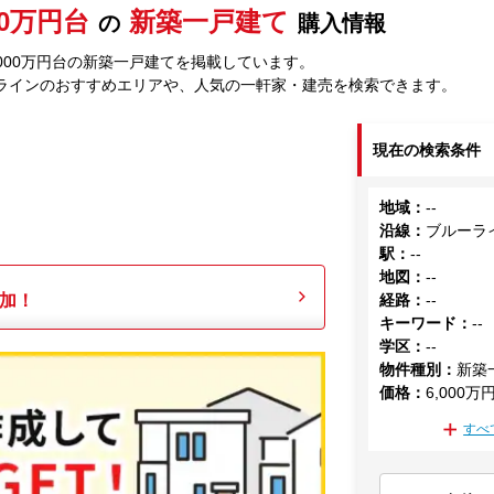
00万円台
新築一戸建て
の
購入情報
000万円台の新築一戸建てを掲載しています。
ラインのおすすめエリアや、人気の一軒家・建売を検索できます。
現在の検索条件
地域
：
--
沿線
：
ブルーラ
駅
：
--
地図
：
--
加！
経路
：
--
キーワード
：
--
学区
：
--
物件種別
：
新築
価格
：
6,000万
すべ