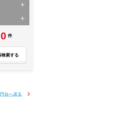
0
件
再検索する
万円台へ戻る