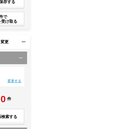
保存する
件で
を受け取る
・変更
変更する
0
件
再検索する