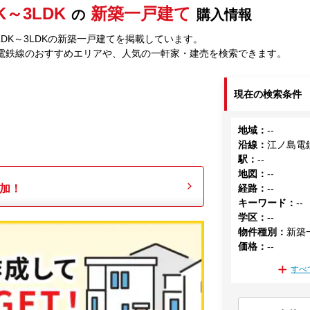
K～3LDK
新築一戸建て
の
購入情報
DK～3LDKの新築一戸建てを掲載しています。
電鉄線のおすすめエリアや、人気の一軒家・建売を検索できます。
現在の検索条件
地域
：
--
沿線
：
江ノ島電
駅
：
--
地図
：
--
加！
経路
：
--
キーワード
：
--
学区
：
--
物件種別
：
新築
価格
：
--
すべ