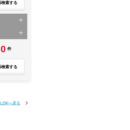
再検索する
0
件
再検索する
3LDKへ戻る