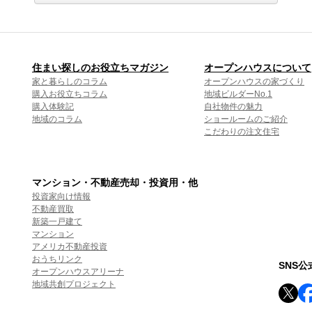
住まい探しのお役立ちマガジン
オープンハウスについて
家と暮らしのコラム
オープンハウスの家づくり
購入お役立ちコラム
地域ビルダーNo.1
購入体験記
自社物件の魅力
地域のコラム
ショールームのご紹介
こだわりの注文住宅
マンション・不動産売却・投資用・他
投資家向け情報
不動産買取
新築一戸建て
マンション
アメリカ不動産投資
おうちリンク
SNS
オープンハウスアリーナ
地域共創プロジェクト