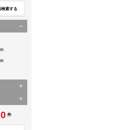
再検索する
DK
DK
0
件