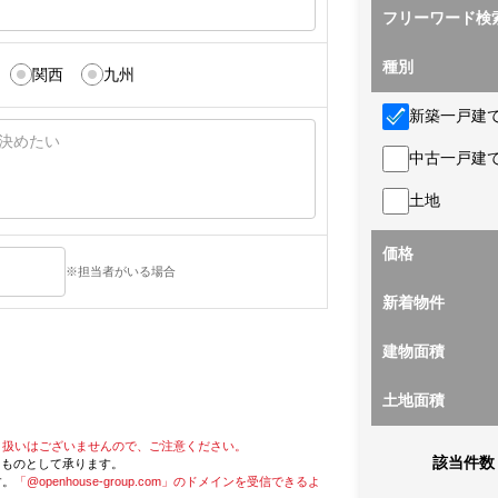
フリーワード検
種別
関西
九州
新築一戸建
中古一戸建
土地
価格
※担当者がいる場合
新着物件
建物面積
土地面積
り扱いはございませんので、ご注意ください。
該当件数
たものとして承ります。
す。
「@openhouse-group.com」のドメインを受信できるよ