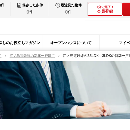
物件
保存した条件
最近見た物件
1分で完了！
0
0
会員登録
件
件
探しのお役立ちマガジン
オープンハウスについて
マイ
て
江ノ島電鉄線の新築一戸建て
江ノ島電鉄線の2SLDK～3LDKの新築一