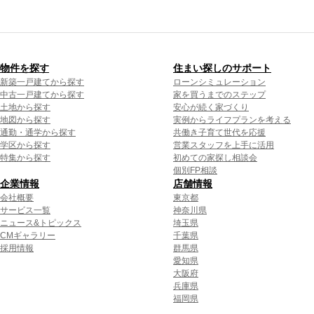
物件を探す
住まい探しのサポート
新築一戸建てから探す
ローンシミュレーション
中古一戸建てから探す
家を買うまでのステップ
土地から探す
安心が続く家づくり
地図から探す
実例からライフプランを考える
通勤・通学から探す
共働き子育て世代を応援
学区から探す
営業スタッフを上手に活用
特集から探す
初めての家探し相談会
個別FP相談
企業情報
店舗情報
会社概要
東京都
サービス一覧
神奈川県
ニュース&トピックス
埼玉県
CMギャラリー
千葉県
採用情報
群馬県
愛知県
大阪府
兵庫県
福岡県