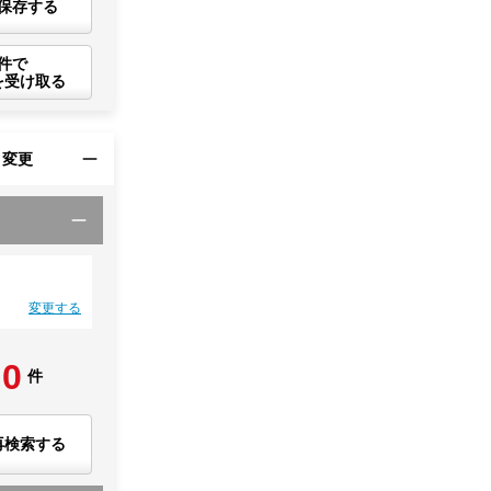
保存する
件で
を受け取る
・変更
変更する
0
件
再検索する