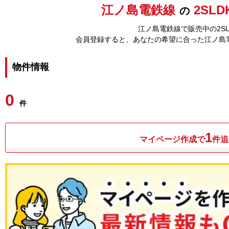
江ノ島電鉄線
2SLD
の
江ノ島電鉄線で販売中の2SL
会員登録すると、あなたの希望に合った江ノ島
物件情報
0
件
1
マイページ作成で
件追