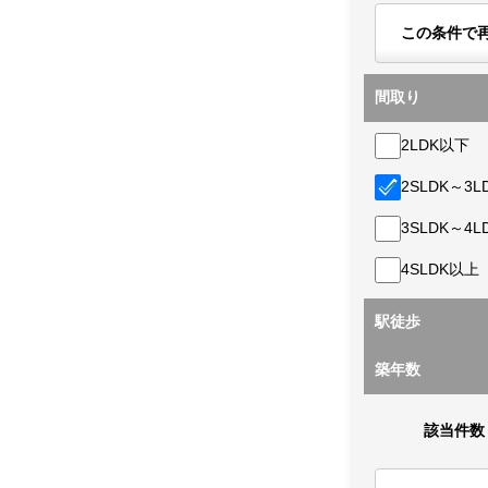
この条件で
間取り
2LDK以下
2SLDK～3L
3SLDK～4L
4SLDK以上
駅徒歩
築年数
該当件数