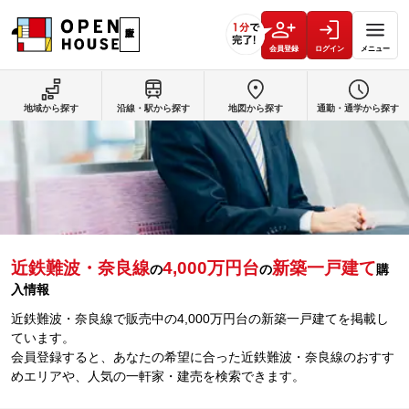
会員登録
ログイン
メニュー
地域から探す
沿線・駅から探す
地図から探す
通勤・通学から探す
近鉄難波・奈良線
4,000万円台
新築一戸建て
の
の
購
入情報
近鉄難波・奈良線で販売中の4,000万円台の新築一戸建てを掲載し
ています。
会員登録すると、あなたの希望に合った近鉄難波・奈良線のおすす
めエリアや、人気の一軒家・建売を検索できます。