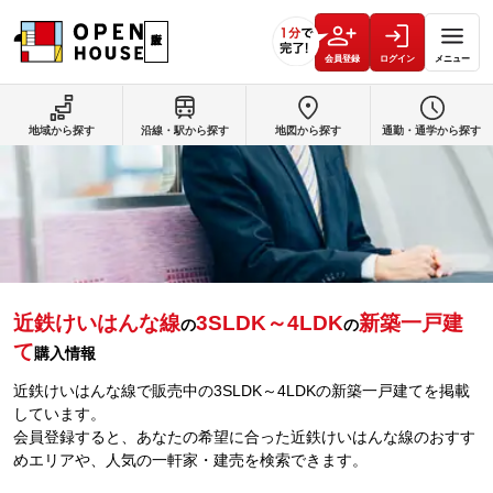
会員登録
ログイン
メニュー
地域から探す
沿線・駅から探す
地図から探す
通勤・通学から探す
近鉄けいはんな線
3SLDK～4LDK
新築一戸建
の
の
て
購入情報
近鉄けいはんな線で販売中の3SLDK～4LDKの新築一戸建てを掲載
しています。
会員登録すると、あなたの希望に合った近鉄けいはんな線のおすす
めエリアや、人気の一軒家・建売を検索できます。