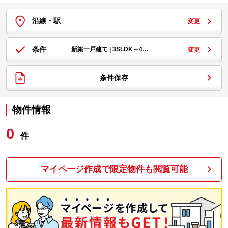
沿線・駅
変更
条件
新築一戸建て | 3SLDK～4…
変更
条件保存
物件情報
0
件
マイページ作成で限定物件も閲覧可能