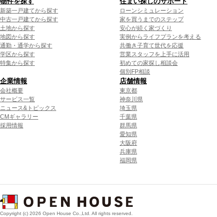
物件を探す
住まい探しのサポート
新築一戸建てから探す
ローンシミュレーション
中古一戸建てから探す
家を買うまでのステップ
土地から探す
安心が続く家づくり
地図から探す
実例からライフプランを考える
通勤・通学から探す
共働き子育て世代を応援
学区から探す
営業スタッフを上手に活用
特集から探す
初めての家探し相談会
個別FP相談
企業情報
店舗情報
会社概要
東京都
サービス一覧
神奈川県
ニュース&トピックス
埼玉県
CMギャラリー
千葉県
採用情報
群馬県
愛知県
大阪府
兵庫県
福岡県
Copyright (c) 2026 Open House Co.,Ltd. All rights reserved.