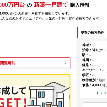
,000万円台
新築一戸建て
の
購入情報
,000万円台の新築一戸建てを掲載しています。
はんな線のおすすめエリアや、人気の一軒家・建売を検索できます。
現在の検索条件
地域
：
--
沿線
：
近鉄けい
駅
：
--
地図
：
--
も閲覧可能
経路
：
--
キーワード
：
--
学区
：
--
物件種別
：
新築
価格
：
4,000万
すべ