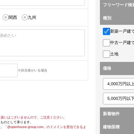
フリーワード検
関西
九州
種別
新築一戸建
中古一戸建
土地
価格
※担当者がいる場合
新着物件
り扱いはございませんので、ご注意ください。
たものとして承ります。
建物面積
す。
「@openhouse-group.com」のドメインを受信できるよ