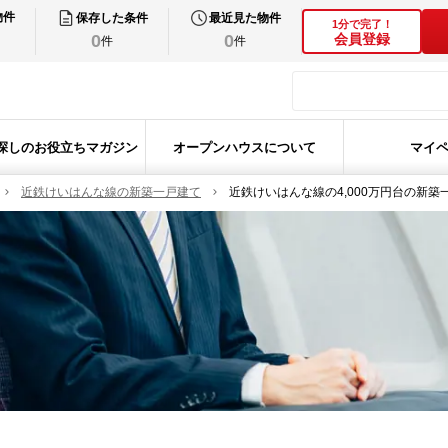
物件
保存した条件
最近見た物件
1分で完了！
0
0
会員登録
件
件
探しのお役立ちマガジン
オープンハウスについて
マイ
近鉄けいはんな線の新築一戸建て
近鉄けいはんな線の4,000万円台の新