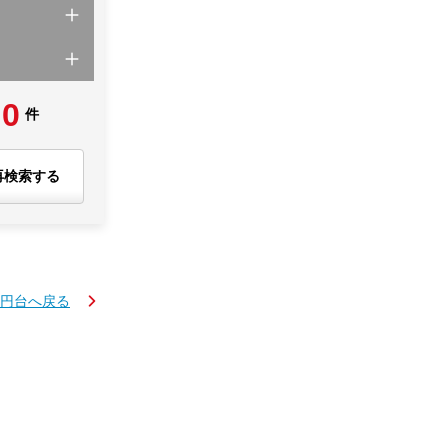
0
件
再検索する
万円台へ戻る