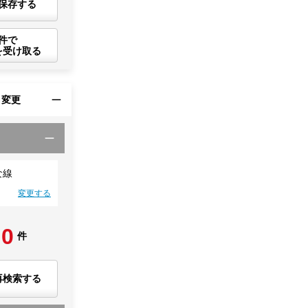
保存する
件で
を受け取る
・変更
な線
変更する
0
件
再検索する