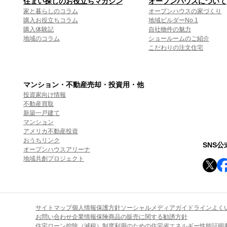
住まい探しのお役立ちマガジン
オープンハウスについて
家と暮らしのコラム
オープンハウスの家づくり
購入お役立ちコラム
地域ビルダーNo.1
購入体験記
自社物件の魅力
地域のコラム
ショールームのご紹介
こだわりの注文住宅
マンション・不動産売却・投資用・他
投資家向け情報
不動産買取
新築一戸建て
マンション
アメリカ不動産投資
おうちリンク
SNS
オープンハウスアリーナ
地域共創プロジェクト
サイトマップ
個人情報保護方針
ソーシャルメディアガイドライン
よく
お問い合わせ
企業情報
保険商品の販売に関する勧誘方針
住宅ローン控除（減税）制度利用のための住宅省エネルギー性能証明