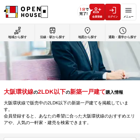
会員登録
ログイン
メニュー
地域から探す
沿線・駅から探す
地図から探す
通勤・通学から探す
大阪環状線
2LDK以下
新築一戸建て
の
の
購入情報
大阪環状線で販売中の2LDK以下の新築一戸建てを掲載していま
す。
会員登録すると、あなたの希望に合った大阪環状線のおすすめエリ
アや、人気の一軒家・建売を検索できます。