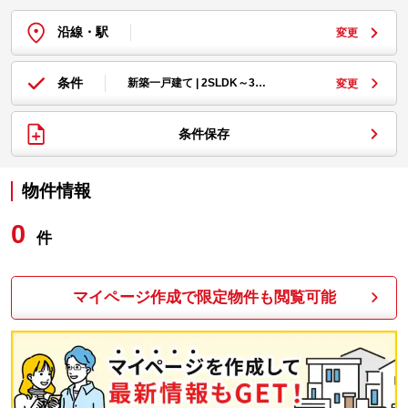
沿線・駅
変更
条件
新築一戸建て | 2SLDK～3…
変更
条件保存
物件情報
0
件
マイページ作成で限定物件も閲覧可能