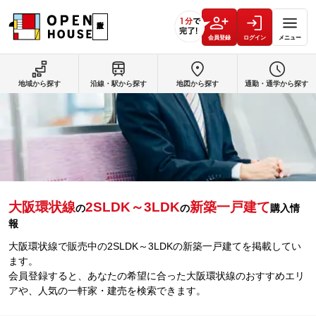
会員登録
ログイン
メニュー
地域から探す
沿線・駅から探す
地図から探す
通勤・通学から探す
大阪環状線
2SLDK～3LDK
新築一戸建て
の
の
購入情
報
大阪環状線で販売中の2SLDK～3LDKの新築一戸建てを掲載してい
ます。
会員登録すると、あなたの希望に合った大阪環状線のおすすめエリ
アや、人気の一軒家・建売を検索できます。