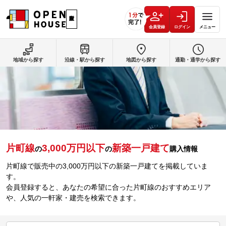
会員登録
ログイン
メニュー
地域から探す
沿線・駅から探す
地図から探す
通勤・通学から探す
片町線
3,000万円以下
新築一戸建て
の
の
購入情報
片町線で販売中の3,000万円以下の新築一戸建てを掲載していま
す。
会員登録すると、あなたの希望に合った片町線のおすすめエリア
や、人気の一軒家・建売を検索できます。