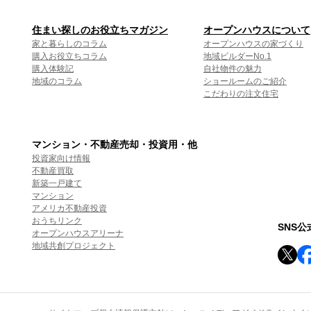
住まい探しのお役立ちマガジン
オープンハウスについて
家と暮らしのコラム
オープンハウスの家づくり
購入お役立ちコラム
地域ビルダーNo.1
購入体験記
自社物件の魅力
地域のコラム
ショールームのご紹介
こだわりの注文住宅
マンション・不動産売却・投資用・他
投資家向け情報
不動産買取
新築一戸建て
マンション
アメリカ不動産投資
おうちリンク
SNS
オープンハウスアリーナ
地域共創プロジェクト