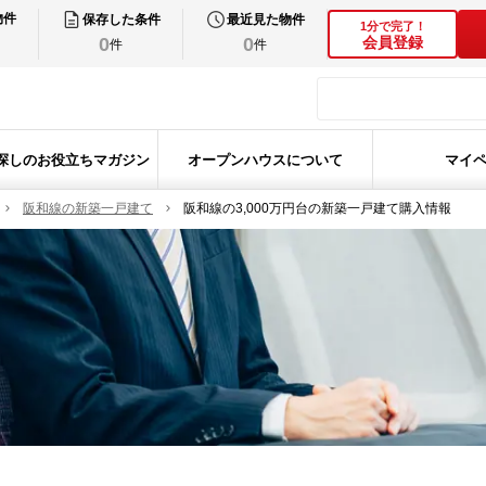
物件
保存した条件
最近見た物件
1分で完了！
0
0
会員登録
件
件
探しのお役立ちマガジン
オープンハウスについて
マイ
阪和線の新築一戸建て
阪和線の3,000万円台の新築一戸建て購入情報