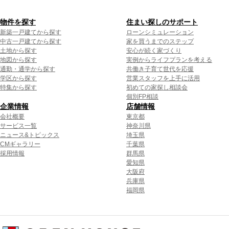
物件を探す
住まい探しのサポート
新築一戸建てから探す
ローンシミュレーション
中古一戸建てから探す
家を買うまでのステップ
土地から探す
安心が続く家づくり
地図から探す
実例からライフプランを考える
通勤・通学から探す
共働き子育て世代を応援
学区から探す
営業スタッフを上手に活用
特集から探す
初めての家探し相談会
個別FP相談
企業情報
店舗情報
会社概要
東京都
サービス一覧
神奈川県
ニュース&トピックス
埼玉県
CMギャラリー
千葉県
採用情報
群馬県
愛知県
大阪府
兵庫県
福岡県