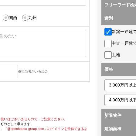
フリーワード検
関西
九州
種別
新築一戸建
中古一戸建
土地
価格
※担当者がいる場合
新着物件
り扱いはございませんので、ご注意ください。
たものとして承ります。
建物面積
す。
「@openhouse-group.com」のドメインを受信できるよ