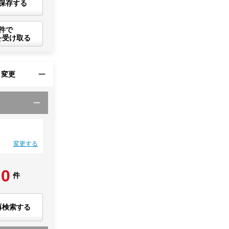
保存する
件で
を受け取る
・変更
変更する
0
件
再検索する