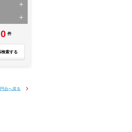
0
件
再検索する
万円台へ戻る