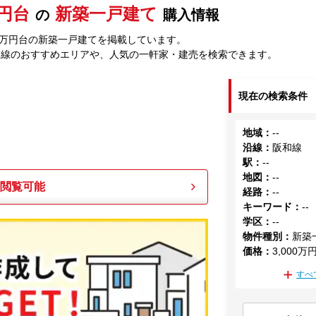
万円台
新築一戸建て
の
購入情報
00万円台の新築一戸建てを掲載しています。
和線のおすすめエリアや、人気の一軒家・建売を検索できます。
現在の検索条件
地域
：
--
沿線
：
阪和線
駅
：
--
地図
：
--
も閲覧可能
経路
：
--
キーワード
：
--
学区
：
--
物件種別
：
新築
価格
：
3,000万
すべ