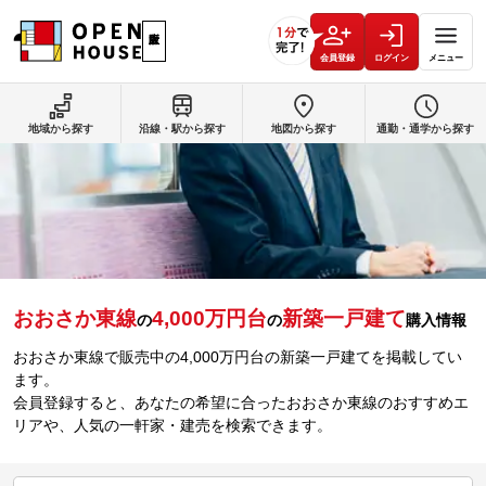
会員登録
ログイン
メニュー
地域から探す
沿線・駅から探す
地図から探す
通勤・通学から探す
おおさか東線
4,000万円台
新築一戸建て
の
の
購入情報
おおさか東線で販売中の4,000万円台の新築一戸建てを掲載してい
ます。
会員登録すると、あなたの希望に合ったおおさか東線のおすすめエ
リアや、人気の一軒家・建売を検索できます。