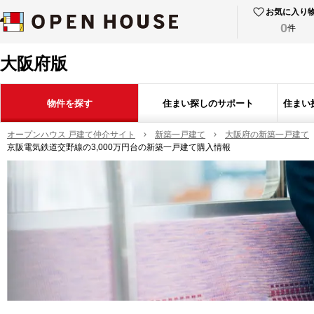
お気に入り
0
件
大阪府版
物件を探す
住まい探しのサポート
住まい
オープンハウス 戸建て仲介サイト
新築一戸建て
大阪府の新築一戸建て
京阪電気鉄道交野線の3,000万円台の新築一戸建て購入情報