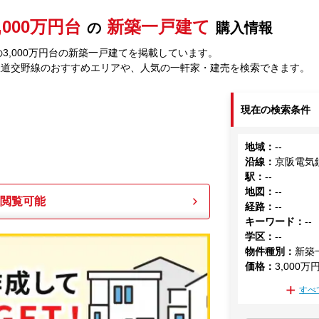
,000万円台
新築一戸建て
の
購入情報
3,000万円台の新築一戸建てを掲載しています。
鉄道交野線のおすすめエリアや、人気の一軒家・建売を検索できます。
現在の検索条件
地域
：
--
沿線
：
京阪電気
駅
：
--
地図
：
--
も閲覧可能
経路
：
--
キーワード
：
--
学区
：
--
物件種別
：
新築
価格
：
3,000万
すべ