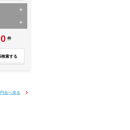
0
件
再検索する
万円台へ戻る