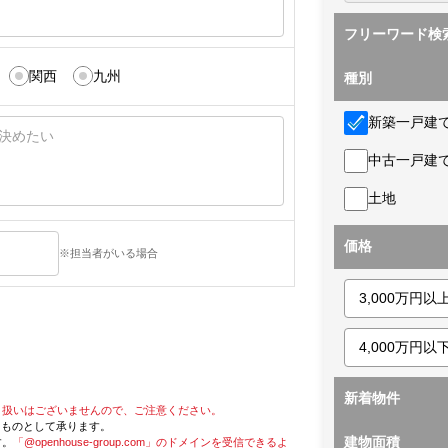
フリーワード検
関西
九州
種別
新築一戸建
中古一戸建
土地
価格
※担当者がいる場合
新着物件
り扱いはございませんので、ご注意ください。
たものとして承ります。
建物面積
す。
「@openhouse-group.com」のドメインを受信できるよ