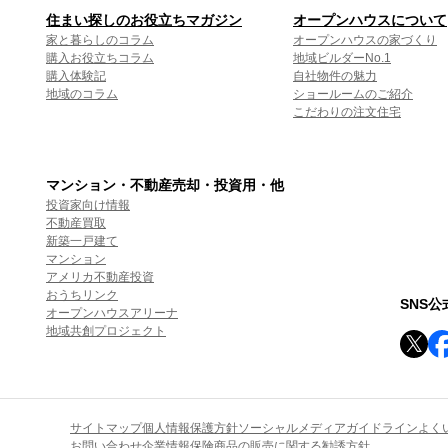
住まい探しのお役立ちマガジン
オープンハウスについて
家と暮らしのコラム
オープンハウスの家づくり
購入お役立ちコラム
地域ビルダーNo.1
購入体験記
自社物件の魅力
地域のコラム
ショールームのご紹介
こだわりの注文住宅
マンション・不動産売却・投資用・他
投資家向け情報
不動産買取
新築一戸建て
マンション
アメリカ不動産投資
おうちリンク
SNS
オープンハウスアリーナ
地域共創プロジェクト
サイトマップ
個人情報保護方針
ソーシャルメディアガイドライン
よく
お問い合わせ
企業情報
保険商品の販売に関する勧誘方針