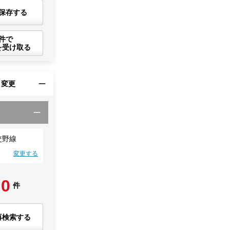
保存する
件で
を受け取る
・変更
交野線
変更する
0
件
再検索する