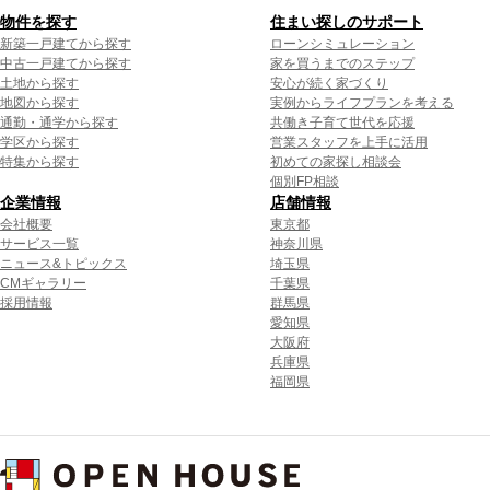
物件を探す
住まい探しのサポート
新築一戸建てから探す
ローンシミュレーション
中古一戸建てから探す
家を買うまでのステップ
土地から探す
安心が続く家づくり
地図から探す
実例からライフプランを考える
通勤・通学から探す
共働き子育て世代を応援
学区から探す
営業スタッフを上手に活用
特集から探す
初めての家探し相談会
個別FP相談
企業情報
店舗情報
会社概要
東京都
サービス一覧
神奈川県
ニュース&トピックス
埼玉県
CMギャラリー
千葉県
採用情報
群馬県
愛知県
大阪府
兵庫県
福岡県