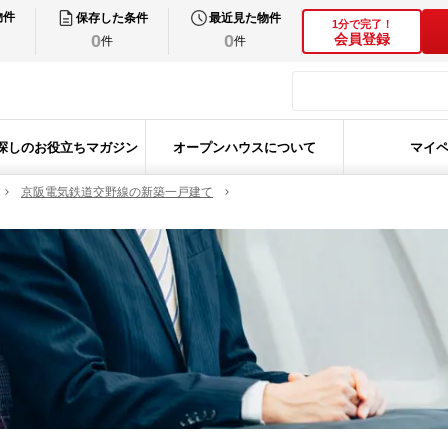
物件
保存した条件
最近見た物件
1分で完了！
0
0
会員登録
件
件
探しのお役立ちマガジン
オープンハウスについて
マイ
京阪電気鉄道交野線の新築一戸建て