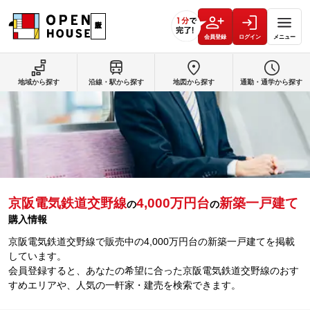
会員登録
ログイン
メニュー
地域から探す
沿線・駅から探す
地図から探す
通勤・通学から探す
京阪電気鉄道交野線
4,000万円台
新築一戸建て
の
の
購入情報
京阪電気鉄道交野線で販売中の4,000万円台の新築一戸建てを掲載
しています。
会員登録すると、あなたの希望に合った京阪電気鉄道交野線のおす
すめエリアや、人気の一軒家・建売を検索できます。