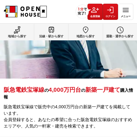
会員登録
ログイン
メニュー
地域から探す
沿線・駅から探す
地図から探す
通勤・通学から探す
阪急電鉄宝塚線
4,000万円台
新築一戸建て
の
の
購入情
報
阪急電鉄宝塚線で販売中の4,000万円台の新築一戸建てを掲載して
います。
会員登録すると、あなたの希望に合った阪急電鉄宝塚線のおすすめ
エリアや、人気の一軒家・建売を検索できます。