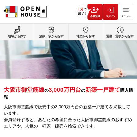
会員登録
ログイン
メニュー
地域から探す
沿線・駅から探す
地図から探す
通勤・通学から探す
大阪市御堂筋線
3,000万円台
新築一戸建て
の
の
購入情
報
大阪市御堂筋線で販売中の3,000万円台の新築一戸建てを掲載して
います。
会員登録すると、あなたの希望に合った大阪市御堂筋線のおすすめ
エリアや、人気の一軒家・建売を検索できます。