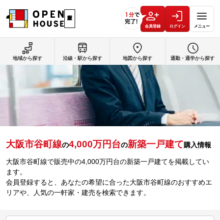
会員登録
ログイン
メニュー
地域から探す
沿線・駅から探す
地図から探す
通勤・通学から探す
大阪市谷町線
4,000万円台
新築一戸建て
の
の
購入情報
大阪市谷町線で販売中の4,000万円台の新築一戸建てを掲載してい
ます。
会員登録すると、あなたの希望に合った大阪市谷町線のおすすめエ
リアや、人気の一軒家・建売を検索できます。