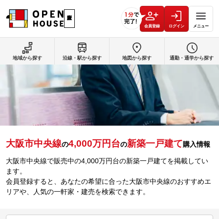
会員登録
ログイン
メニュー
地域から探す
沿線・駅から探す
地図から探す
通勤・通学から探す
大阪市中央線
4,000万円台
新築一戸建て
の
の
購入情報
大阪市中央線で販売中の4,000万円台の新築一戸建てを掲載してい
ます。
会員登録すると、あなたの希望に合った大阪市中央線のおすすめエ
リアや、人気の一軒家・建売を検索できます。