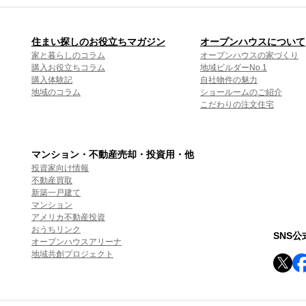
住まい探しのお役立ちマガジン
オープンハウスについて
家と暮らしのコラム
オープンハウスの家づくり
購入お役立ちコラム
地域ビルダーNo.1
購入体験記
自社物件の魅力
地域のコラム
ショールームのご紹介
こだわりの注文住宅
マンション・不動産売却・投資用・他
投資家向け情報
不動産買取
新築一戸建て
マンション
アメリカ不動産投資
おうちリンク
SNS
オープンハウスアリーナ
地域共創プロジェクト