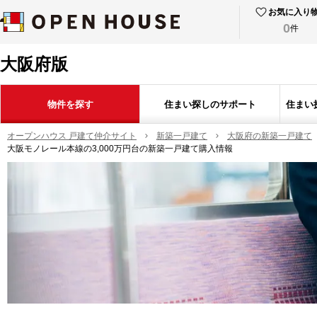
お気に入り
0
件
大阪府版
物件を探す
住まい探しのサポート
住まい
オープンハウス 戸建て仲介サイト
新築一戸建て
大阪府の新築一戸建て
大阪モノレール本線の3,000万円台の新築一戸建て購入情報