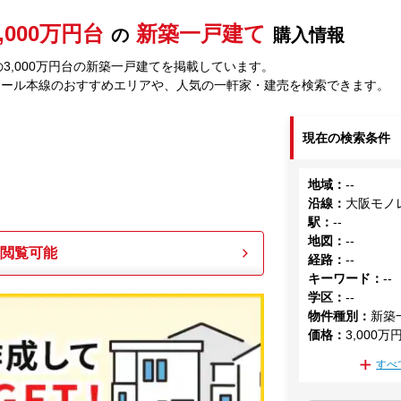
3,000万円台
新築一戸建て
の
購入情報
3,000万円台の新築一戸建てを掲載しています。
レール本線のおすすめエリアや、人気の一軒家・建売を検索できます。
現在の検索条件
地域
：
--
沿線
：
大阪モノ
駅
：
--
地図
：
--
も閲覧可能
経路
：
--
キーワード
：
--
学区
：
--
物件種別
：
新築
価格
：
3,000万
すべ