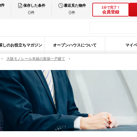
物件
保存した条件
最近見た物件
1分で完了！
0
0
会員登録
件
件
探しのお役立ちマガジン
オープンハウスについて
マイ
大阪モノレール本線の新築一戸建て