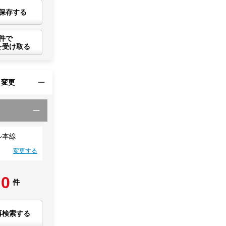
保存する
件で
を受け取る
・変更
ル本線
変更する
0
件
再検索する