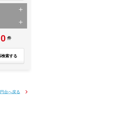
0
件
再検索する
万円台へ戻る