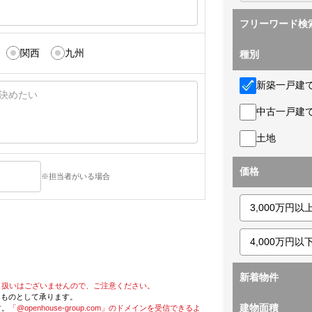
フリーワード検
関西
九州
種別
新築一戸建
中古一戸建
土地
価格
※担当者がいる場合
新着物件
り扱いはございませんので、ご注意ください。
たものとして承ります。
建物面積
す。
「@openhouse-group.com」のドメインを受信できるよ