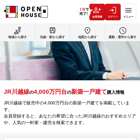
会員登録
ログイン
メニュー
地域から探す
沿線・駅から探す
地図から探す
通勤・通学から探す
JR川越線
4,000万円台
新築一戸建て
の
の
購入情報
JR川越線で販売中の4,000万円台の新築一戸建てを掲載していま
す。
会員登録すると、あなたの希望に合ったJR川越線のおすすめエリア
や、人気の一軒家・建売を検索できます。