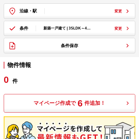
沿線・駅
変更
条件
新築一戸建て | 3SLDK～4…
変更
条件保存
物件情報
0
件
6
マイページ作成で
件追加！