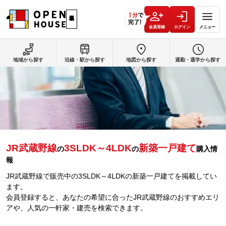
会員登録
ログイン
メニュー
地域から探す
沿線・駅から探す
地図から探す
通勤・通学から探す
JR武蔵野線
3SLDK～4LDK
新築一戸建て
の
の
購入情
報
JR武蔵野線で販売中の3SLDK～4LDKの新築一戸建てを掲載してい
ます。
会員登録すると、あなたの希望に合ったJR武蔵野線のおすすめエリ
アや、人気の一軒家・建売を検索できます。