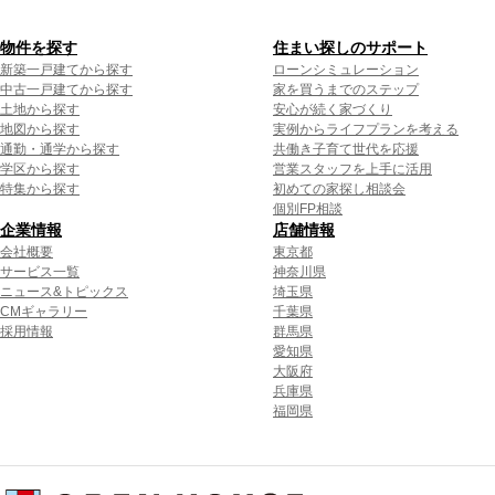
物件を探す
住まい探しのサポート
新築一戸建てから探す
ローンシミュレーション
中古一戸建てから探す
家を買うまでのステップ
土地から探す
安心が続く家づくり
地図から探す
実例からライフプランを考える
通勤・通学から探す
共働き子育て世代を応援
学区から探す
営業スタッフを上手に活用
特集から探す
初めての家探し相談会
個別FP相談
企業情報
店舗情報
会社概要
東京都
サービス一覧
神奈川県
ニュース&トピックス
埼玉県
CMギャラリー
千葉県
採用情報
群馬県
愛知県
大阪府
兵庫県
福岡県