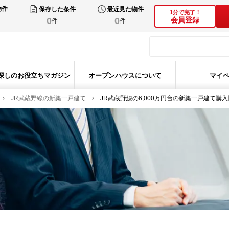
物件
保存した条件
最近見た物件
1分で完了！
0
0
会員登録
件
件
探しのお役立ちマガジン
オープンハウスについて
マイ
JR武蔵野線の新築一戸建て
JR武蔵野線の6,000万円台の新築一戸建て購