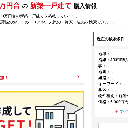
00万円台
新築一戸建て
の
購入情報
000万円台の新築一戸建てを掲載しています。
蔵野線のおすすめエリアや、人気の一軒家・建売を検索できます。
現在の検索条件
地域
：
--
沿線
：
JR武蔵野
駅
：
--
地図
：
--
加！
経路
：
--
キーワード
：
--
学区
：
--
物件種別
：
新築
価格
：
6,000万
すべ