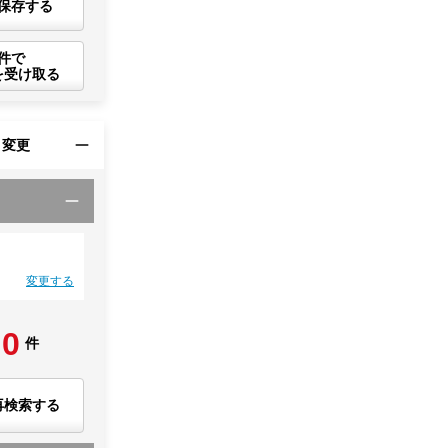
保存する
件で
を受け取る
・変更
変更する
0
件
再検索する