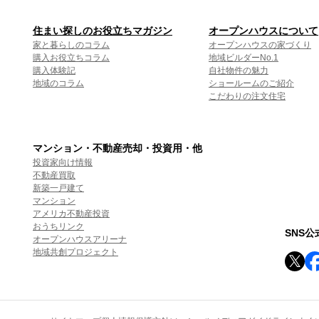
住まい探しのお役立ちマガジン
オープンハウスについて
家と暮らしのコラム
オープンハウスの家づくり
購入お役立ちコラム
地域ビルダーNo.1
購入体験記
自社物件の魅力
地域のコラム
ショールームのご紹介
こだわりの注文住宅
マンション・不動産売却・投資用・他
投資家向け情報
不動産買取
新築一戸建て
マンション
アメリカ不動産投資
おうちリンク
SNS
オープンハウスアリーナ
地域共創プロジェクト