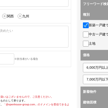
フリーワード検
種別
関西
九州
新築一戸建
中古一戸建
土地
価格
※担当者がいる場合
新着物件
り扱いはございませんので、ご注意ください。
たものとして承ります。
建物面積
す。
「@openhouse-group.com」のドメインを受信できるよ