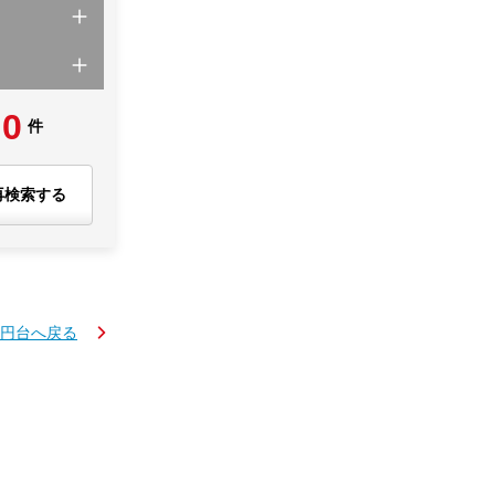
0
件
再検索する
万円台へ戻る