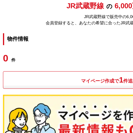
JR武蔵野線
6,0
の
JR武蔵野線で販売中の6,
会員登録すると、あなたの希望に合ったJR武
物件情報
0
件
1
マイページ作成で
件追