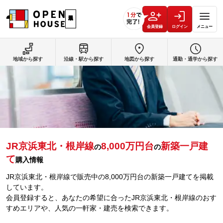
会員登録
ログイン
メニュー
地域から探す
沿線・駅から探す
地図から探す
通勤・通学から探す
JR京浜東北・根岸線
8,000万円台
新築一戸建
の
の
て
購入情報
JR京浜東北・根岸線で販売中の8,000万円台の新築一戸建てを掲載
しています。
会員登録すると、あなたの希望に合ったJR京浜東北・根岸線のおす
すめエリアや、人気の一軒家・建売を検索できます。