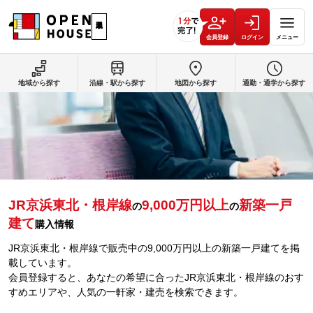
会員登録
ログイン
メニュー
地域から探す
沿線・駅から探す
地図から探す
通勤・通学から探す
JR京浜東北・根岸線
9,000万円以上
新築一戸
の
の
建て
購入情報
JR京浜東北・根岸線で販売中の9,000万円以上の新築一戸建てを掲
載しています。
会員登録すると、あなたの希望に合ったJR京浜東北・根岸線のおす
すめエリアや、人気の一軒家・建売を検索できます。