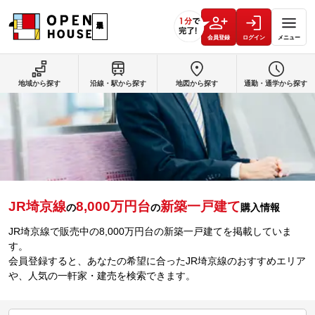
会員登録
ログイン
メニュー
地域から探す
沿線・駅から探す
地図から探す
通勤・通学から探す
JR埼京線
8,000万円台
新築一戸建て
の
の
購入情報
JR埼京線で販売中の8,000万円台の新築一戸建てを掲載していま
す。
会員登録すると、あなたの希望に合ったJR埼京線のおすすめエリア
や、人気の一軒家・建売を検索できます。