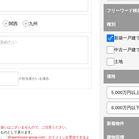
フリーワード検
関西
九州
種別
新築一戸建
中古一戸建
土地
価格
※担当者がいる場合
新着物件
り扱いはございませんので、ご注意ください。
たものとして承ります。
建物面積
す。
「@openhouse-group.com」のドメインを受信できるよ