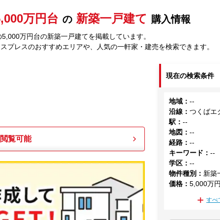
5,000万円台
新築一戸建て
の
購入情報
5,000万円台の新築一戸建てを掲載しています。
クスプレスのおすすめエリアや、人気の一軒家・建売を検索できます。
現在の検索条件
地域
：
--
沿線
：
つくばエ
駅
：
--
地図
：
--
も閲覧可能
経路
：
--
キーワード
：
--
学区
：
--
物件種別
：
新築
価格
：
5,000万
すべ