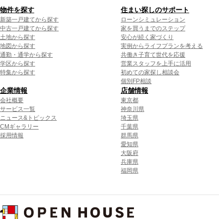
物件を探す
住まい探しのサポート
新築一戸建てから探す
ローンシミュレーション
中古一戸建てから探す
家を買うまでのステップ
土地から探す
安心が続く家づくり
地図から探す
実例からライフプランを考える
通勤・通学から探す
共働き子育て世代を応援
学区から探す
営業スタッフを上手に活用
特集から探す
初めての家探し相談会
個別FP相談
企業情報
店舗情報
会社概要
東京都
サービス一覧
神奈川県
ニュース&トピックス
埼玉県
CMギャラリー
千葉県
採用情報
群馬県
愛知県
大阪府
兵庫県
福岡県