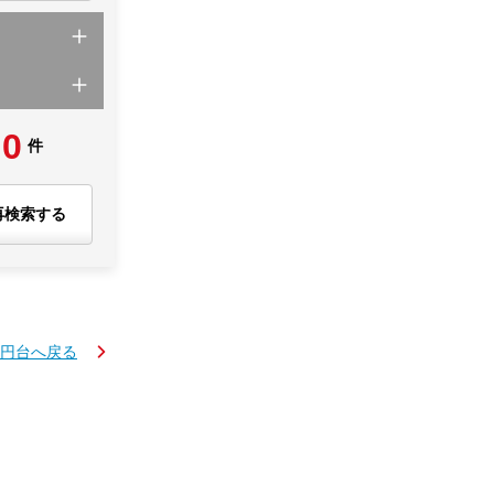
0
件
再検索する
万円台へ戻る