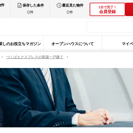
物件
保存した条件
最近見た物件
1分で完了！
0
0
会員登録
件
件
探しのお役立ちマガジン
オープンハウスについて
マイ
つくばエクスプレスの新築一戸建て