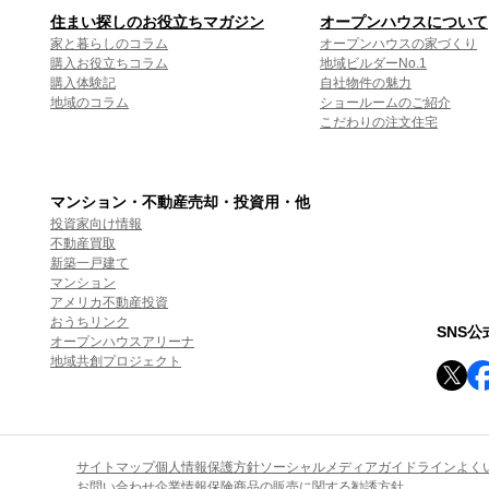
住まい探しのお役立ちマガジン
オープンハウスについて
家と暮らしのコラム
オープンハウスの家づくり
購入お役立ちコラム
地域ビルダーNo.1
購入体験記
自社物件の魅力
地域のコラム
ショールームのご紹介
こだわりの注文住宅
マンション・不動産売却・投資用・他
投資家向け情報
不動産買取
新築一戸建て
マンション
アメリカ不動産投資
おうちリンク
SNS
オープンハウスアリーナ
地域共創プロジェクト
サイトマップ
個人情報保護方針
ソーシャルメディアガイドライン
よく
お問い合わせ
企業情報
保険商品の販売に関する勧誘方針