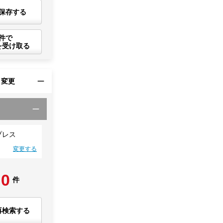
保存する
件で
を受け取る
・変更
プレス
変更する
0
件
再検索する