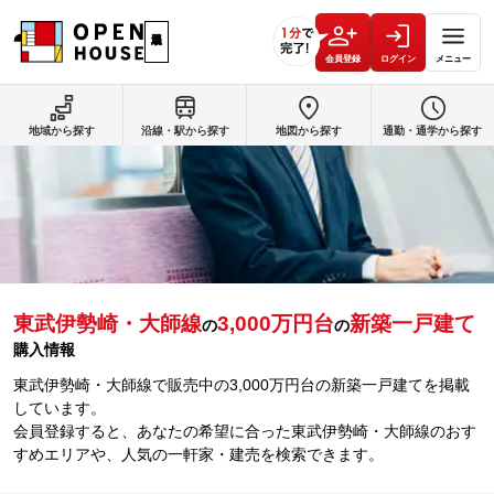
会員登録
ログイン
メニュー
地域から探す
沿線・駅から探す
地図から探す
通勤・通学から探す
東武伊勢崎・大師線
3,000万円台
新築一戸建て
の
の
購入情報
東武伊勢崎・大師線で販売中の3,000万円台の新築一戸建てを掲載
しています。
会員登録すると、あなたの希望に合った東武伊勢崎・大師線のおす
すめエリアや、人気の一軒家・建売を検索できます。