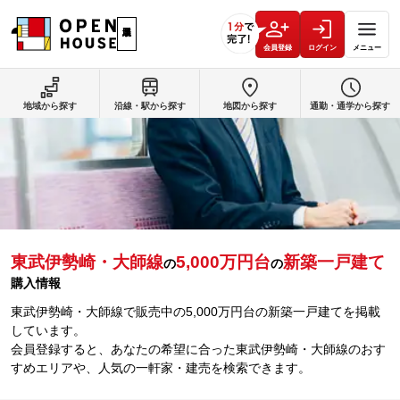
会員登録
ログイン
メニュー
地域から探す
沿線・駅から探す
地図から探す
通勤・通学から探す
東武伊勢崎・大師線
5,000万円台
新築一戸建て
の
の
購入情報
東武伊勢崎・大師線で販売中の5,000万円台の新築一戸建てを掲載
しています。
会員登録すると、あなたの希望に合った東武伊勢崎・大師線のおす
すめエリアや、人気の一軒家・建売を検索できます。