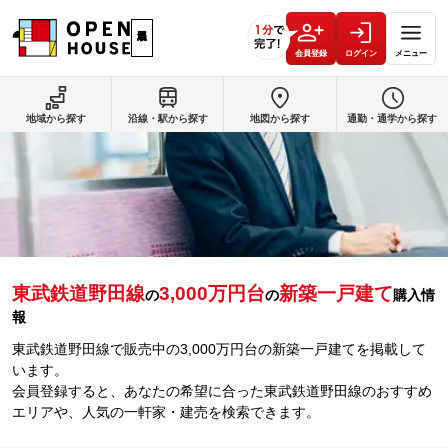
会員登録
ログイン
メニュー
地域から探す
沿線・駅から探す
地図から探す
通勤・通学から探す
東武鉄道野田線
3,000万円台
新築一戸建て
の
の
購入情
報
東武鉄道野田線で販売中の3,000万円台の新築一戸建てを掲載して
います。
会員登録すると、あなたの希望に合った東武鉄道野田線のおすすめ
エリアや、人気の一軒家・建売を検索できます。