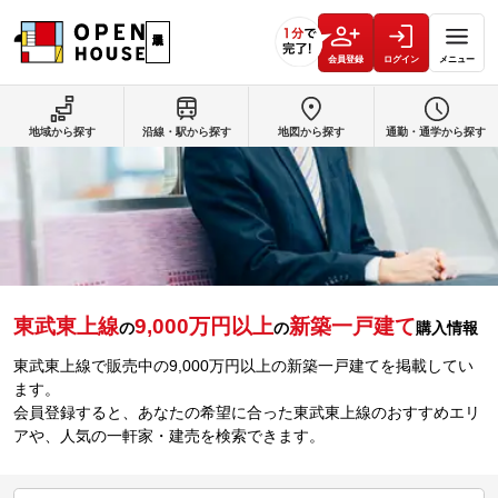
会員登録
ログイン
メニュー
地域から探す
沿線・駅から探す
地図から探す
通勤・通学から探す
東武東上線
9,000万円以上
新築一戸建て
の
の
購入情報
東武東上線で販売中の9,000万円以上の新築一戸建てを掲載してい
ます。
会員登録すると、あなたの希望に合った東武東上線のおすすめエリ
アや、人気の一軒家・建売を検索できます。