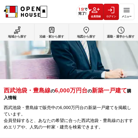
会員登録
ログイン
メニュー
地域から探す
沿線・駅から探す
地図から探す
通勤・通学から探す
西武池袋・豊島線
6,000万円台
新築一戸建て
の
の
購
入情報
西武池袋・豊島線で販売中の6,000万円台の新築一戸建てを掲載し
ています。
会員登録すると、あなたの希望に合った西武池袋・豊島線のおすす
めエリアや、人気の一軒家・建売を検索できます。