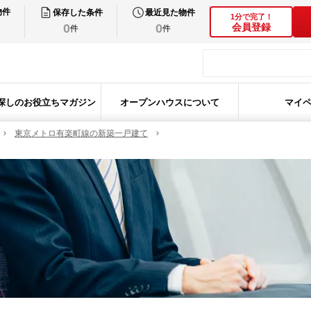
物件
保存した条件
最近見た物件
1分で完了！
0
0
会員登録
件
件
探しのお役立ちマガジン
オープンハウスについて
マイ
東京メトロ有楽町線の新築一戸建て