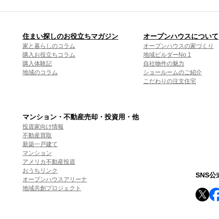
住まい探しのお役立ちマガジン
オープンハウスについて
家と暮らしのコラム
オープンハウスの家づくり
購入お役立ちコラム
地域ビルダーNo.1
購入体験記
自社物件の魅力
地域のコラム
ショールームのご紹介
こだわりの注文住宅
マンション・不動産売却・投資用・他
投資家向け情報
不動産買取
新築一戸建て
マンション
アメリカ不動産投資
おうちリンク
SNS
オープンハウスアリーナ
地域共創プロジェクト