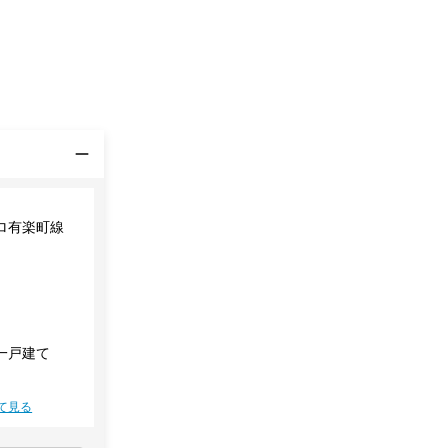
ロ有楽町線
一戸建て
て見る