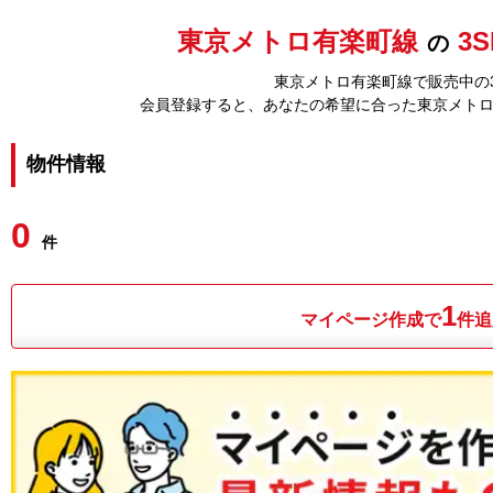
東京メトロ有楽町線
3
の
東京メトロ有楽町線で販売中の3
会員登録すると、あなたの希望に合った東京メト
物件情報
0
件
1
マイページ作成で
件追