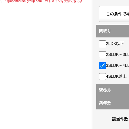
す。
「@openhouse-group.com」のドメインを受信できるよ
この条件で
間取り
2LDK以下
2SLDK～3L
3SLDK～4L
4SLDK以上
駅徒歩
築年数
該当件数