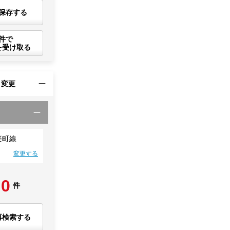
保存する
件で
を受け取る
・変更
楽町線
変更する
0
件
再検索する