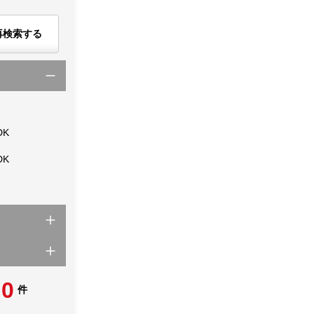
再検索する
DK
DK
0
件