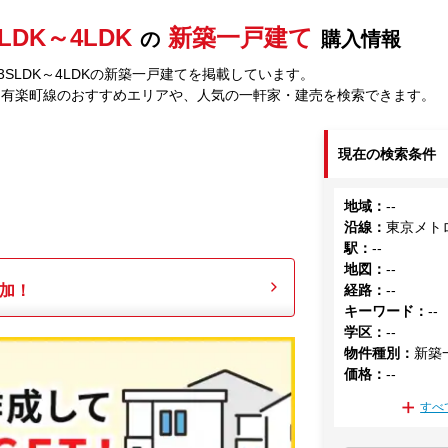
SLDK～4LDK
新築一戸建て
の
購入情報
SLDK～4LDKの新築一戸建てを掲載しています。
ロ有楽町線のおすすめエリアや、人気の一軒家・建売を検索できます。
現在の検索条件
地域
：
--
沿線
：
東京メト
駅
：
--
地図
：
--
加！
経路
：
--
キーワード
：
--
学区
：
--
物件種別
：
新築
価格
：
--
すべ