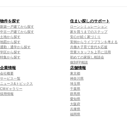
物件を探す
住まい探しのサポート
新築一戸建てから探す
ローンシミュレーション
中古一戸建てから探す
家を買うまでのステップ
土地から探す
安心が続く家づくり
地図から探す
実例からライフプランを考える
通勤・通学から探す
共働き子育て世代を応援
学区から探す
営業スタッフを上手に活用
特集から探す
初めての家探し相談会
個別FP相談
企業情報
店舗情報
会社概要
東京都
サービス一覧
神奈川県
ニュース&トピックス
埼玉県
CMギャラリー
千葉県
採用情報
群馬県
愛知県
大阪府
兵庫県
福岡県