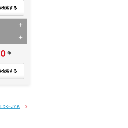
再検索する
0
件
再検索する
4LDKへ戻る