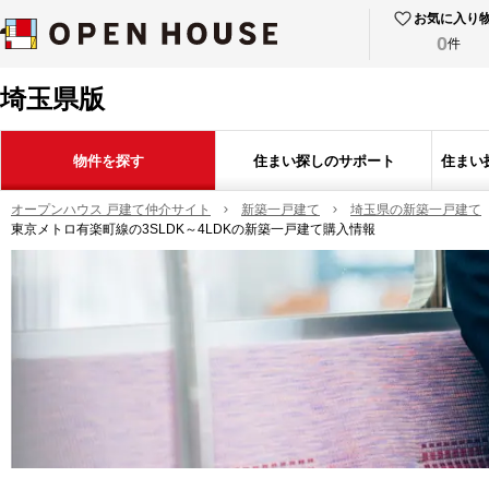
お気に入り
0
件
埼玉県版
物件を探す
住まい探しのサポート
住まい
オープンハウス 戸建て仲介サイト
新築一戸建て
埼玉県の新築一戸建て
東京メトロ有楽町線の3SLDK～4LDKの新築一戸建て購入情報