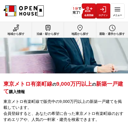
会員登録
ログイン
メニュー
地域から探す
沿線・駅から探す
地図から探す
通勤・通学から探す
東京メトロ有楽町線
9,000万円以上
新築一戸建
の
の
て
購入情報
東京メトロ有楽町線で販売中の9,000万円以上の新築一戸建てを掲
載しています。
会員登録すると、あなたの希望に合った東京メトロ有楽町線のおす
すめエリアや、人気の一軒家・建売を検索できます。