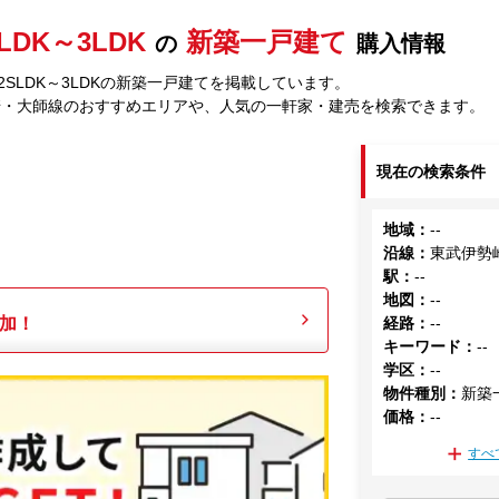
LDK～3LDK
新築一戸建て
の
購入情報
SLDK～3LDKの新築一戸建てを掲載しています。
崎・大師線のおすすめエリアや、人気の一軒家・建売を検索できます。
現在の検索条件
地域
：
--
沿線
：
東武伊勢
駅
：
--
地図
：
--
加！
経路
：
--
キーワード
：
--
学区
：
--
物件種別
：
新築
価格
：
--
すべ