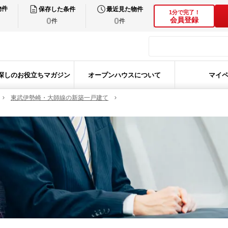
物件
保存した条件
最近見た物件
1分で完了！
0
0
会員登録
件
件
探しのお役立ちマガジン
オープンハウスについて
マイ
東武伊勢崎・大師線の新築一戸建て