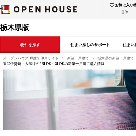
お気に入り
0
件
栃木県版
物件を探す
住まい探しのサポート
住まい
オープンハウス 戸建て仲介サイト
新築一戸建て
栃木県の新築一戸建て
東武伊勢崎・大師線の2SLDK～3LDKの新築一戸建て購入情報