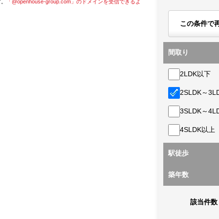
す。
「@openhouse-group.com」のドメインを受信できるよ
この条件で
間取り
2LDK以下
2SLDK～3L
3SLDK～4L
4SLDK以上
駅徒歩
築年数
該当件数