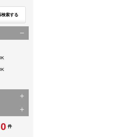
再検索する
DK
DK
0
件