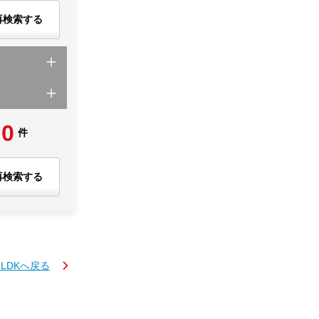
再検索する
0
件
再検索する
3LDKへ戻る