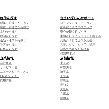
物件を探す
住まい探しのサポート
新築一戸建てから探す
ローンシミュレーション
中古一戸建てから探す
家を買うまでのステップ
土地から探す
安心が続く家づくり
地図から探す
実例からライフプランを考える
通勤・通学から探す
共働き子育て世代を応援
学区から探す
営業スタッフを上手に活用
特集から探す
初めての家探し相談会
個別FP相談
企業情報
店舗情報
会社概要
東京都
サービス一覧
神奈川県
ニュース&トピックス
埼玉県
CMギャラリー
千葉県
採用情報
群馬県
愛知県
大阪府
兵庫県
福岡県