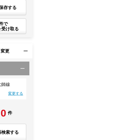
保存する
件で
を受け取る
・変更
大師線
変更する
0
件
再検索する