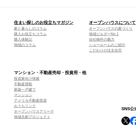
住まい探しのお役立ちマガジン
オープンハウスについて
家と暮らしのコラム
オープンハウスの家づくり
購入お役立ちコラム
地域ビルダーNo.1
購入体験記
自社物件の魅力
地域のコラム
ショールームのご紹介
こだわりの注文住宅
マンション・不動産売却・投資用・他
投資家向け情報
不動産買取
新築一戸建て
マンション
アメリカ不動産投資
おうちリンク
SNS
オープンハウスアリーナ
地域共創プロジェクト