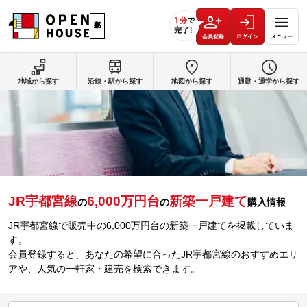
会員登録
ログイン
メニュー
地域から探す
沿線・駅から探す
地図から探す
通勤・通学から探す
JR宇都宮線
6,000万円台
新築一戸建て
の
の
購入情報
JR宇都宮線で販売中の6,000万円台の新築一戸建てを掲載していま
す。
会員登録すると、あなたの希望に合ったJR宇都宮線のおすすめエリ
アや、人気の一軒家・建売を検索できます。