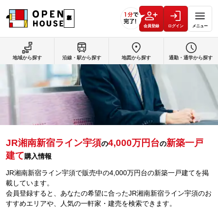
会員登録
ログイン
メニュー
地域から探す
沿線・駅から探す
地図から探す
通勤・通学から探す
JR湘南新宿ライン宇須
4,000万円台
新築一戸
の
の
建て
購入情報
JR湘南新宿ライン宇須で販売中の4,000万円台の新築一戸建てを掲
載しています。
会員登録すると、あなたの希望に合ったJR湘南新宿ライン宇須のお
すすめエリアや、人気の一軒家・建売を検索できます。