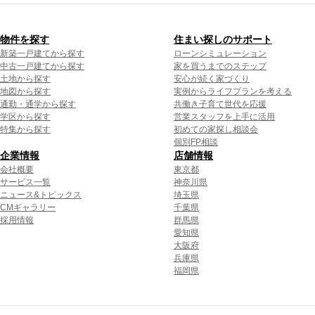
物件を探す
住まい探しのサポート
新築一戸建てから探す
ローンシミュレーション
中古一戸建てから探す
家を買うまでのステップ
土地から探す
安心が続く家づくり
地図から探す
実例からライフプランを考える
通勤・通学から探す
共働き子育て世代を応援
学区から探す
営業スタッフを上手に活用
特集から探す
初めての家探し相談会
個別FP相談
企業情報
店舗情報
会社概要
東京都
サービス一覧
神奈川県
ニュース&トピックス
埼玉県
CMギャラリー
千葉県
採用情報
群馬県
愛知県
大阪府
兵庫県
福岡県