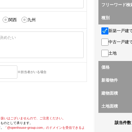
フリーワード検
種別
関西
九州
新築一戸建
中古一戸建
土地
価格
※担当者がいる場合
新着物件
建物面積
土地面積
り扱いはございませんので、ご注意ください。
該当件数
たものとして承ります。
す。
「@openhouse-group.com」のドメインを受信できるよ