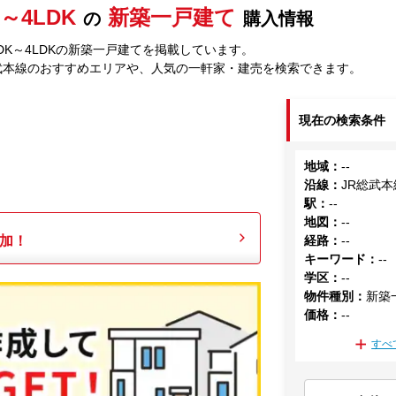
K～4LDK
新築一戸建て
の
購入情報
LDK～4LDKの新築一戸建てを掲載しています。
武本線のおすすめエリアや、人気の一軒家・建売を検索できます。
現在の検索条件
地域
：
--
沿線
：
JR総武本
駅
：
--
地図
：
--
加！
経路
：
--
キーワード
：
--
学区
：
--
物件種別
：
新築
価格
：
--
すべ