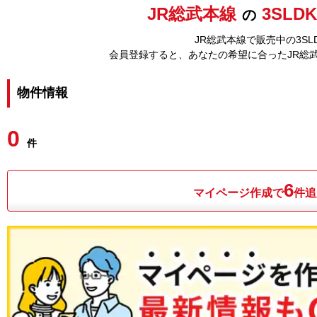
JR総武本線
3SLD
の
JR総武本線で販売中の3S
会員登録すると、あなたの希望に合ったJR総
物件情報
0
件
6
マイページ作成で
件追