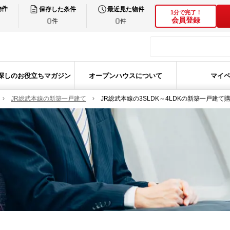
物件
保存した条件
最近見た物件
1分で完了！
0
0
会員登録
件
件
探しのお役立ちマガジン
オープンハウスについて
マイ
JR総武本線の新築一戸建て
JR総武本線の3SLDK～4LDKの新築一戸建て