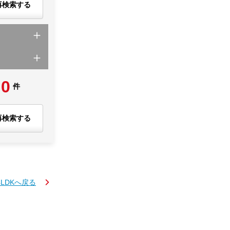
再検索する
0
件
再検索する
4LDKへ戻る