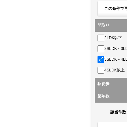
この条件で
間取り
2LDK以下
2SLDK～3L
3SLDK～4L
4SLDK以上
駅徒歩
築年数
該当件数