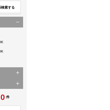
再検索する
DK
DK
0
件