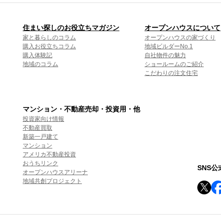
住まい探しのお役立ちマガジン
オープンハウスについて
家と暮らしのコラム
オープンハウスの家づくり
購入お役立ちコラム
地域ビルダーNo.1
購入体験記
自社物件の魅力
地域のコラム
ショールームのご紹介
こだわりの注文住宅
マンション・不動産売却・投資用・他
投資家向け情報
不動産買取
新築一戸建て
マンション
アメリカ不動産投資
おうちリンク
SNS
オープンハウスアリーナ
地域共創プロジェクト