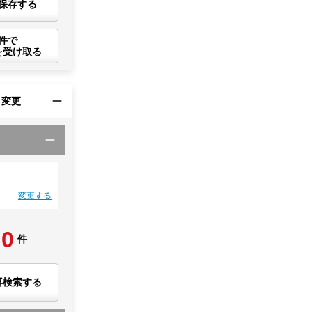
保存する
件で
を受け取る
・変更
変更する
0
件
再検索する