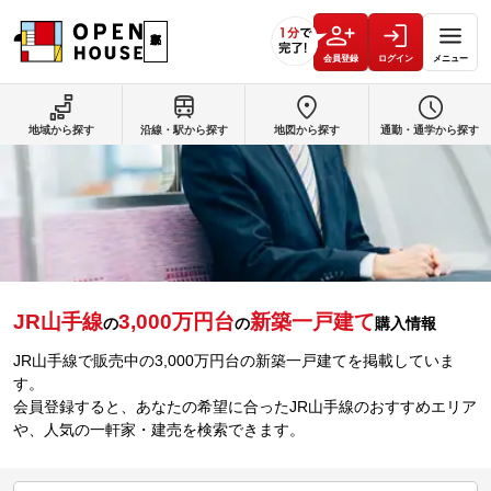
会員登録
ログイン
メニュー
地域から探す
沿線・駅から探す
地図から探す
通勤・通学から探す
JR山手線
3,000万円台
新築一戸建て
の
の
購入情報
JR山手線で販売中の3,000万円台の新築一戸建てを掲載していま
す。
会員登録すると、あなたの希望に合ったJR山手線のおすすめエリア
や、人気の一軒家・建売を検索できます。