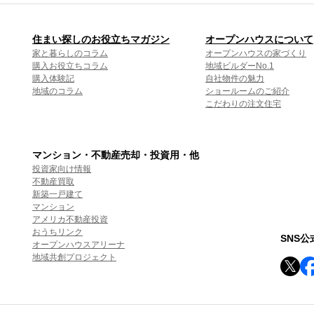
住まい探しのお役立ちマガジン
オープンハウスについて
家と暮らしのコラム
オープンハウスの家づくり
購入お役立ちコラム
地域ビルダーNo.1
購入体験記
自社物件の魅力
地域のコラム
ショールームのご紹介
こだわりの注文住宅
マンション・不動産売却・投資用・他
投資家向け情報
不動産買取
新築一戸建て
マンション
アメリカ不動産投資
おうちリンク
SNS
オープンハウスアリーナ
地域共創プロジェクト