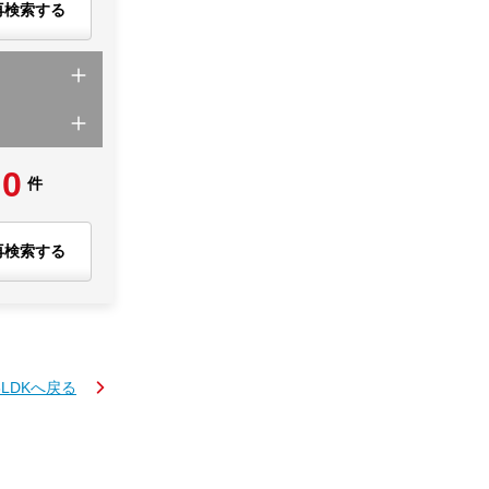
再検索する
0
件
再検索する
3LDKへ戻る