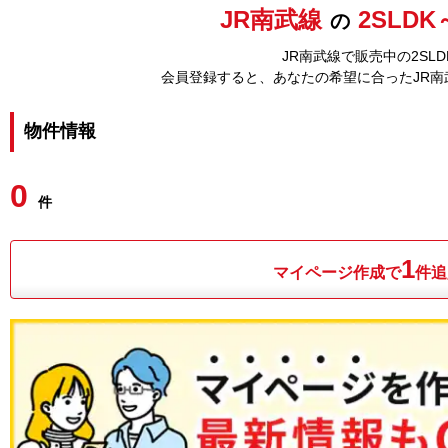
JR南武線
2SLDK
の
JR南武線で販売中の2SL
会員登録すると、あなたの希望に合ったJR
物件情報
0
件
1
マイページ作成で
件追