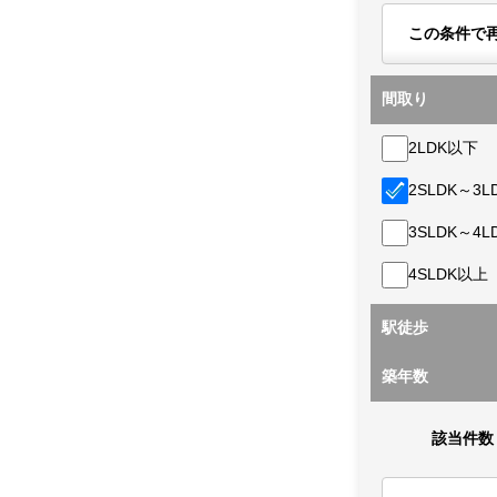
この条件で
間取り
2LDK以下
2SLDK～3L
3SLDK～4L
4SLDK以上
駅徒歩
築年数
該当件数