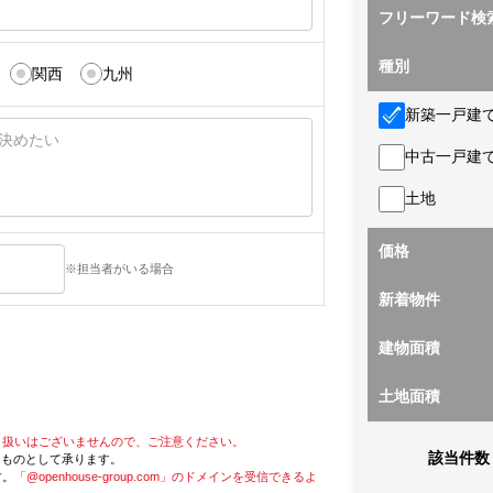
フリーワード検
種別
関西
九州
新築一戸建
中古一戸建
土地
価格
※担当者がいる場合
新着物件
建物面積
土地面積
り扱いはございませんので、ご注意ください。
該当件数
たものとして承ります。
す。
「@openhouse-group.com」のドメインを受信できるよ