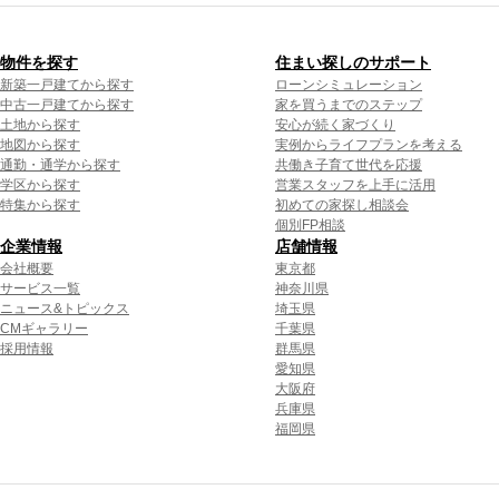
物件を探す
住まい探しのサポート
新築一戸建てから探す
ローンシミュレーション
中古一戸建てから探す
家を買うまでのステップ
土地から探す
安心が続く家づくり
地図から探す
実例からライフプランを考える
通勤・通学から探す
共働き子育て世代を応援
学区から探す
営業スタッフを上手に活用
特集から探す
初めての家探し相談会
個別FP相談
企業情報
店舗情報
会社概要
東京都
サービス一覧
神奈川県
ニュース&トピックス
埼玉県
CMギャラリー
千葉県
採用情報
群馬県
愛知県
大阪府
兵庫県
福岡県