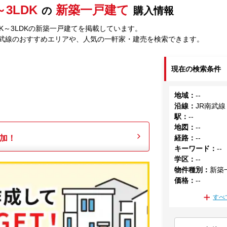
～3LDK
新築一戸建て
の
購入情報
DK～3LDKの新築一戸建てを掲載しています。
南武線のおすすめエリアや、人気の一軒家・建売を検索できます。
現在の検索条件
地域
：
--
沿線
：
JR南武線
駅
：
--
地図
：
--
加！
経路
：
--
キーワード
：
--
学区
：
--
物件種別
：
新築
価格
：
--
すべ