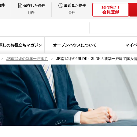
物件
保存した条件
最近見た物件
1分で完了！
0
0
会員登録
件
件
探しのお役立ちマガジン
オープンハウスについて
マイ
JR南武線の新築一戸建て
JR南武線の2SLDK～3LDKの新築一戸建て購入