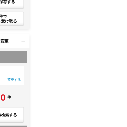
保存する
件で
を受け取る
・変更
変更する
0
件
再検索する