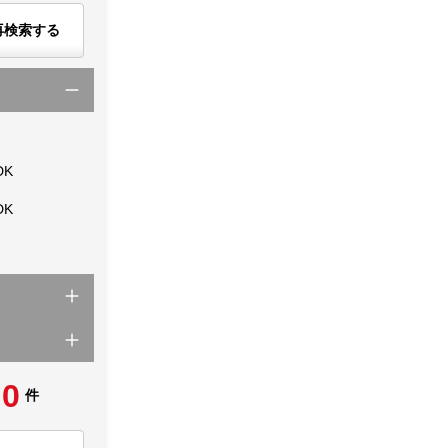
再検索する
DK
DK
0
件