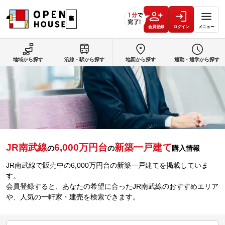
会員登録
ログイン
メニュー
地域から探す
沿線・駅から探す
地図から探す
通勤・通学から探す
JR南武線
6,000万円台
新築一戸建て
の
の
購入情報
JR南武線で販売中の6,000万円台の新築一戸建てを掲載していま
す。
会員登録すると、あなたの希望に合ったJR南武線のおすすめエリア
や、人気の一軒家・建売を検索できます。