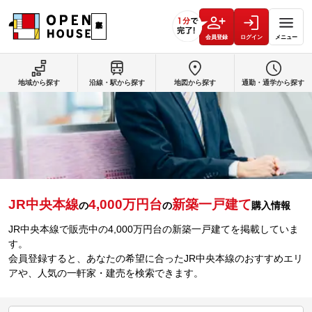
会員登録
ログイン
メニュー
地域から探す
沿線・駅から探す
地図から探す
通勤・通学から探す
JR中央本線
4,000万円台
新築一戸建て
の
の
購入情報
JR中央本線で販売中の4,000万円台の新築一戸建てを掲載していま
す。
会員登録すると、あなたの希望に合ったJR中央本線のおすすめエリ
アや、人気の一軒家・建売を検索できます。