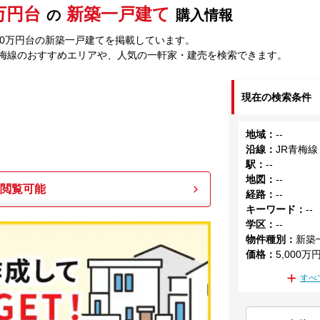
0万円台
新築一戸建て
の
購入情報
000万円台の新築一戸建てを掲載しています。
青梅線のおすすめエリアや、人気の一軒家・建売を検索できます。
現在の検索条件
地域
：
--
沿線
：
JR青梅線
駅
：
--
地図
：
--
も閲覧可能
経路
：
--
キーワード
：
--
学区
：
--
物件種別
：
新築
価格
：
5,000万
すべ