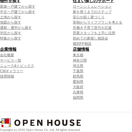
物件を探す
住まい探しのサポート
新築一戸建てから探す
ローンシミュレーション
中古一戸建てから探す
家を買うまでのステップ
土地から探す
安心が続く家づくり
地図から探す
実例からライフプランを考える
通勤・通学から探す
共働き子育て世代を応援
学区から探す
営業スタッフを上手に活用
特集から探す
初めての家探し相談会
個別FP相談
企業情報
店舗情報
会社概要
東京都
サービス一覧
神奈川県
ニュース&トピックス
埼玉県
CMギャラリー
千葉県
採用情報
群馬県
愛知県
大阪府
兵庫県
福岡県
Copyright (c) 2026 Open House Co.,Ltd. All rights reserved.