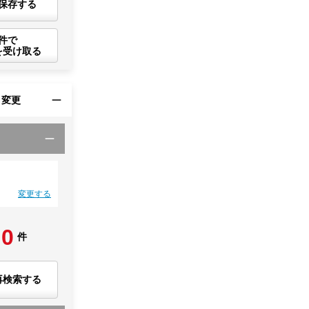
保存する
件で
を受け取る
・変更
変更する
0
件
再検索する