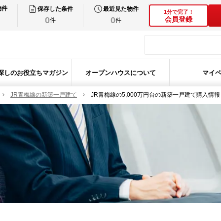
物件
保存した条件
最近見た物件
1分で完了！
0
0
会員登録
件
件
探しのお役立ちマガジン
オープンハウスについて
マイ
JR青梅線の新築一戸建て
JR青梅線の5,000万円台の新築一戸建て購入情報