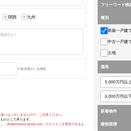
フリーワード検
関西
九州
種別
新築一戸建
中古一戸建
土地
価格
※担当者がいる場合
新着物件
り扱いはございませんので、ご注意ください。
たものとして承ります。
建物面積
す。
「@openhouse-group.com」のドメインを受信できるよ