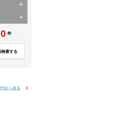
0
件
再検索する
万円台へ戻る