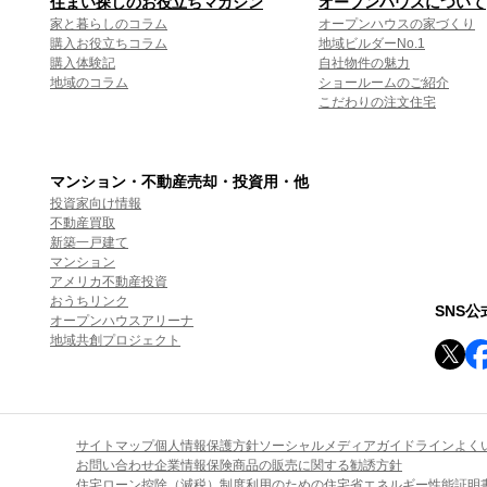
住まい探しのお役立ちマガジン
オープンハウスについて
家と暮らしのコラム
オープンハウスの家づくり
購入お役立ちコラム
地域ビルダーNo.1
購入体験記
自社物件の魅力
地域のコラム
ショールームのご紹介
こだわりの注文住宅
マンション・不動産売却・投資用・他
投資家向け情報
不動産買取
新築一戸建て
マンション
アメリカ不動産投資
おうちリンク
SNS
オープンハウスアリーナ
地域共創プロジェクト
サイトマップ
個人情報保護方針
ソーシャルメディアガイドライン
よく
お問い合わせ
企業情報
保険商品の販売に関する勧誘方針
住宅ローン控除（減税）制度利用のための住宅省エネルギー性能証明