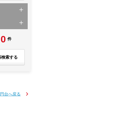
0
件
再検索する
万円台へ戻る