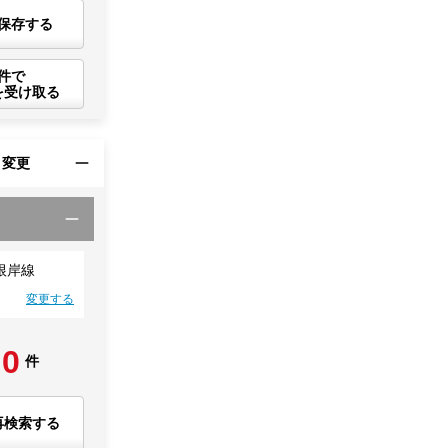
保存する
件で
を受け取る
・変更
根岸線
変更する
0
件
再検索する