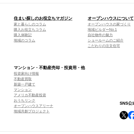
住まい探しのお役立ちマガジン
オープンハウスについて
家と暮らしのコラム
オープンハウスの家づくり
購入お役立ちコラム
地域ビルダーNo.1
購入体験記
自社物件の魅力
地域のコラム
ショールームのご紹介
こだわりの注文住宅
マンション・不動産売却・投資用・他
投資家向け情報
不動産買取
新築一戸建て
マンション
アメリカ不動産投資
おうちリンク
SNS
オープンハウスアリーナ
地域共創プロジェクト