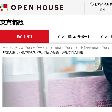
お気に入り
0
件
東京都版
物件を探す
住まい探しのサポート
住まい
オープンハウス 戸建て仲介サイト
新築一戸建て
東京都の新築一戸建て
JR京浜東北・根岸線の3,000万円台の新築一戸建て購入情報