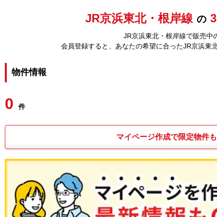
JR京浜東北・根岸線
の
JR京浜東北・根岸線で販売中の
会員登録すると、あなたの希望に合ったJR京浜東
物件情報
0
件
マイページ作成で限定物件