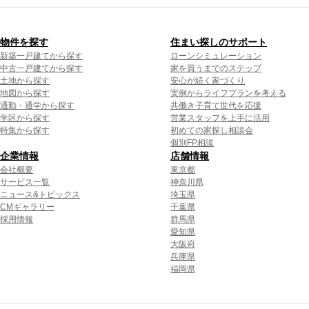
物件を探す
住まい探しのサポート
新築一戸建てから探す
ローンシミュレーション
中古一戸建てから探す
家を買うまでのステップ
土地から探す
安心が続く家づくり
地図から探す
実例からライフプランを考える
通勤・通学から探す
共働き子育て世代を応援
学区から探す
営業スタッフを上手に活用
特集から探す
初めての家探し相談会
個別FP相談
企業情報
店舗情報
会社概要
東京都
サービス一覧
神奈川県
ニュース&トピックス
埼玉県
CMギャラリー
千葉県
採用情報
群馬県
愛知県
大阪府
兵庫県
福岡県