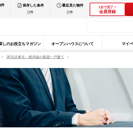
物件
保存した条件
最近見た物件
1分で完了！
0
0
会員登録
件
件
探しのお役立ちマガジン
オープンハウスについて
マイ
JR京浜東北・根岸線の新築一戸建て