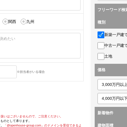
フリーワード検
関西
九州
種別
新築一戸建
中古一戸建
土地
価格
※担当者がいる場合
新着物件
り扱いはございませんので、ご注意ください。
たものとして承ります。
建物面積
す。
「@openhouse-group.com」のドメインを受信できるよ