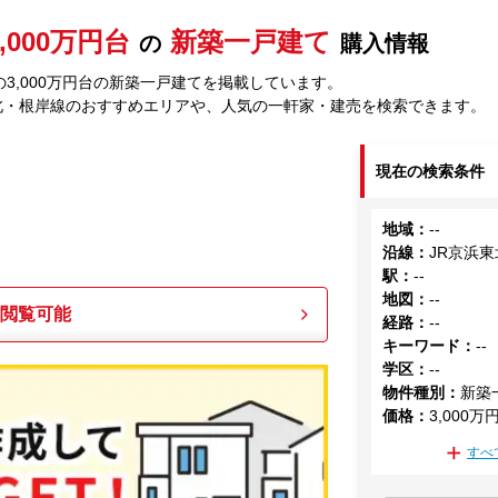
3,000万円台
新築一戸建て
の
購入情報
3,000万円台の新築一戸建てを掲載しています。
北・根岸線のおすすめエリアや、人気の一軒家・建売を検索できます。
現在の検索条件
地域
：
--
沿線
：
JR京浜
駅
：
--
地図
：
--
も閲覧可能
経路
：
--
キーワード
：
--
学区
：
--
物件種別
：
新築
価格
：
3,000万
すべ