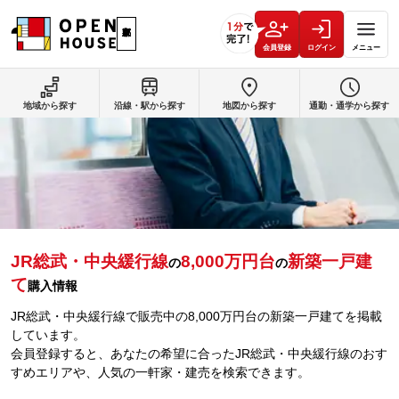
会員登録
ログイン
メニュー
地域から探す
沿線・駅から探す
地図から探す
通勤・通学から探す
JR総武・中央緩行線
8,000万円台
新築一戸建
の
の
て
購入情報
JR総武・中央緩行線で販売中の8,000万円台の新築一戸建てを掲載
しています。
会員登録すると、あなたの希望に合ったJR総武・中央緩行線のおす
すめエリアや、人気の一軒家・建売を検索できます。